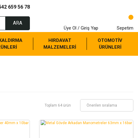
542 659 56 78
ARA
Üye Ol / Giriş Yap
Sepetim
 KALDIRMA
HIRDAVAT
OTOMOTİV
RÜNLERİ
MALZEMELERİ
ÜRÜNLERİ
Toplam 64 ürün