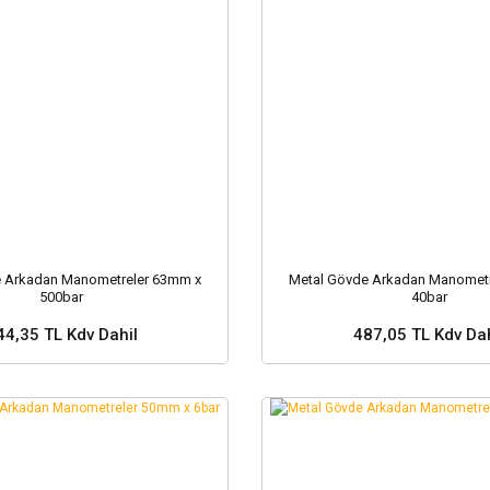
e Arkadan Manometreler 63mm x
Metal Gövde Arkadan Manometr
500bar
40bar
44,35 TL Kdv Dahil
487,05 TL Kdv Dah
Sepete Ekle
Sepete Ekle