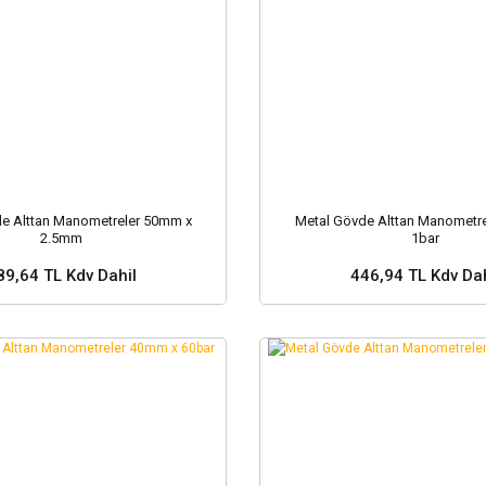
e Alttan Manometreler 50mm x
Metal Gövde Alttan Manometr
2.5mm
1bar
89,64 TL Kdv Dahil
446,94 TL Kdv Dah
Sepete Ekle
Sepete Ekle