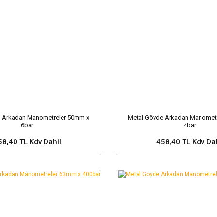
e Arkadan Manometreler 50mm x
Metal Gövde Arkadan Manometr
6bar
4bar
58,40 TL Kdv Dahil
458,40 TL Kdv Dah
Sepete Ekle
Sepete Ekle