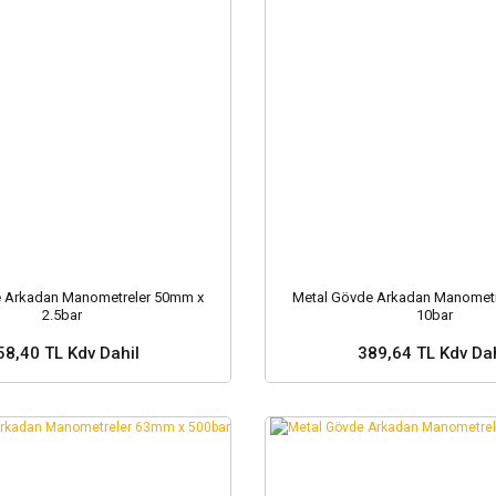
e Arkadan Manometreler 50mm x
Metal Gövde Arkadan Manometr
2.5bar
10bar
58,40 TL Kdv Dahil
389,64 TL Kdv Dah
Sepete Ekle
Sepete Ekle