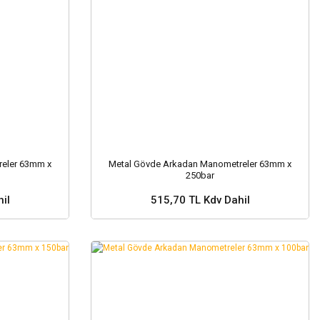
eler 63mm x
Metal Gövde Arkadan Manometreler 63mm x
250bar
il
515,70 TL Kdv Dahil
Sepete Ekle