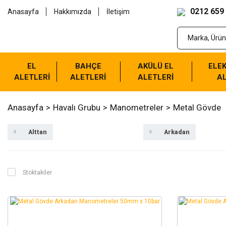
0212 659
Anasayfa
Hakkımızda
İletişim
EL
BAHÇE
AKÜLÜ EL
ELEK
ALETLERİ
ALETLERİ
ALETLERİ
AL
Anasayfa
Havalı Grubu
Manometreler
Metal Gövde
Alttan
Arkadan
Stoktakiler