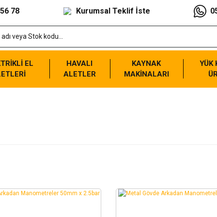
 56 78
Kurumsal Teklif İste
0
TRİKLİ EL
HAVALI
KAYNAK
YÜK
ETLERİ
ALETLER
MAKİNALARI
Ü