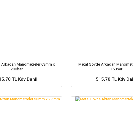
e Arkadan Manometreler 63mm x
Metal Gövde Arkadan Manometr
200bar
150bar
15,70 TL Kdv Dahil
515,70 TL Kdv Dah
Sepete Ekle
Sepete Ekle