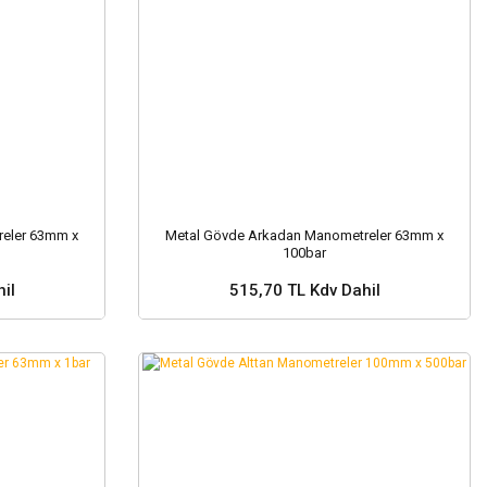
eler 63mm x
Metal Gövde Arkadan Manometreler 63mm x
100bar
il
515,70 TL Kdv Dahil
Sepete Ekle