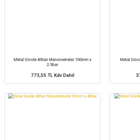
Metal Gövde Alttan Manometreler 100mm x
Metal Gövd
2.5bar
773,55 TL Kdv Dahil
3
Sepete Ekle