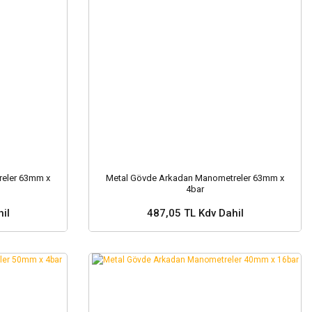
eler 63mm x
Metal Gövde Arkadan Manometreler 63mm x
4bar
il
487,05 TL Kdv Dahil
Sepete Ekle