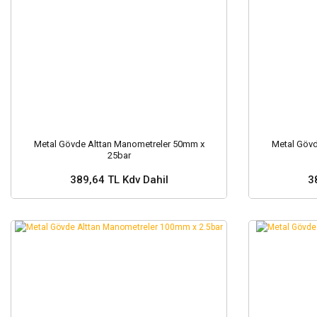
Metal Gövde Alttan Manometreler 50mm x
Metal Gövd
25bar
389,64 TL Kdv Dahil
3
Sepete Ekle