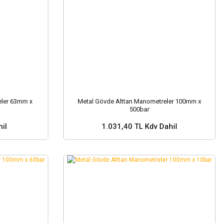
eler 63mm x
Metal Gövde Alttan Manometreler 100mm x
500bar
il
1.031,40 TL Kdv Dahil
Sepete Ekle