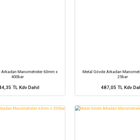
e Arkadan Manometreler 63mm x
Metal Gövde Arkadan Manometr
400bar
25bar
44,35 TL Kdv Dahil
487,05 TL Kdv Dah
Sepete Ekle
Sepete Ekle