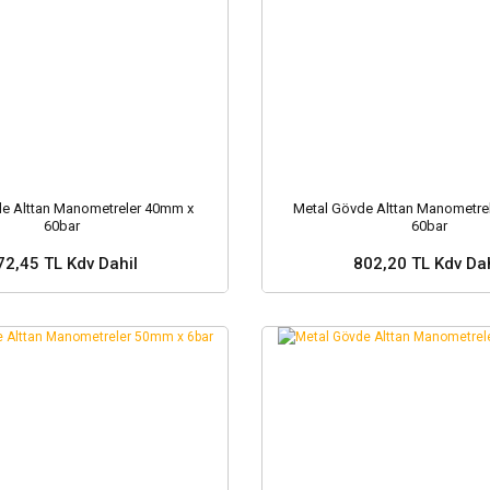
e Alttan Manometreler 40mm x
Metal Gövde Alttan Manometre
60bar
60bar
72,45 TL Kdv Dahil
802,20 TL Kdv Dah
Sepete Ekle
Sepete Ekle