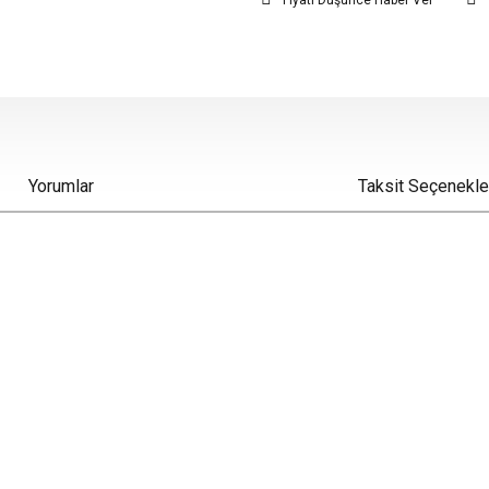
Fiyatı Düşünce Haber Ver
Yorumlar
Taksit Seçenekle
iz gördüğünüz noktaları öneri formunu kullanarak tarafımıza iletebilirsiniz.
Bu ürüne ilk yorumu siz yapın!
Yorum Yaz