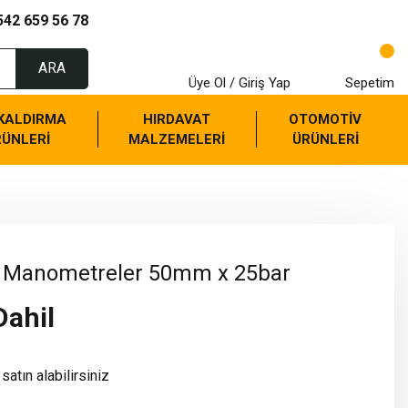
542 659 56 78
ARA
Üye Ol / Giriş Yap
Sepetim
 KALDIRMA
HIRDAVAT
OTOMOTİV
RÜNLERİ
MALZEMELERİ
ÜRÜNLERİ
n Manometreler 50mm x 25bar
Dahil
satın alabilirsiniz