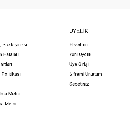
ÜYELİK
ış Sözleşmesi
Hesabım
m Hataları
Yeni Üyelik
artları
Üye Girişi
 Politikası
Şifremi Unuttum
Sepetiniz
tma Metni
ma Metni