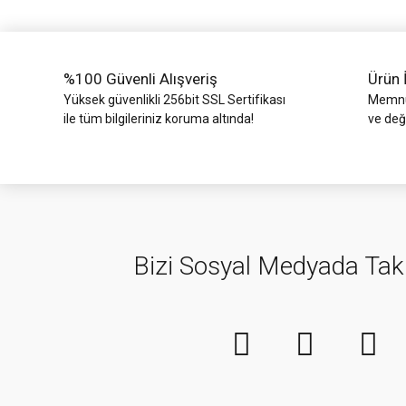
Ürün fiyatı diğer sitelerden daha pahalı.
Bu ürüne benzer farklı alternatifler olmalı.
%100 Güvenli Alışveriş
Ürün 
Yüksek güvenlikli 256bit SSL Sertifikası
Memnun
ile tüm bilgileriniz koruma altında!
ve değ
Bizi Sosyal Medyada Tak