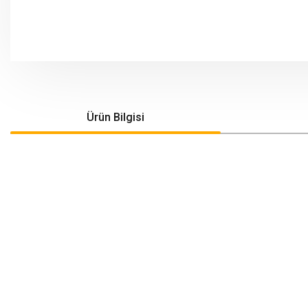
Ürün Bilgisi
Bu ürünün fiyat bilgisi, resim, ürün açıklamalarında ve diğer konularda yeters
Görüş ve önerileriniz için teşekkür ederiz.
Ürün resmi kalitesiz, bozuk veya görüntülenemiyor.
Ürün açıklamasında eksik bilgiler bulunuyor.
Ürün bilgilerinde hatalar bulunuyor.