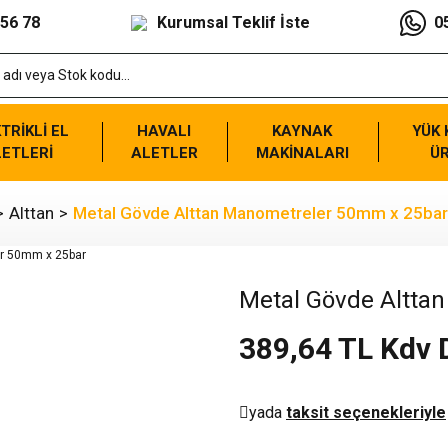
 56 78
Kurumsal Teklif İste
0
TRİKLİ EL
HAVALI
KAYNAK
YÜK
ETLERİ
ALETLER
MAKİNALARI
Ü
Alttan
Metal Gövde Alttan Manometreler 50mm x 25bar
Metal Gövde Altta
389,64 TL Kdv 
yada
taksit seçenekleriyle