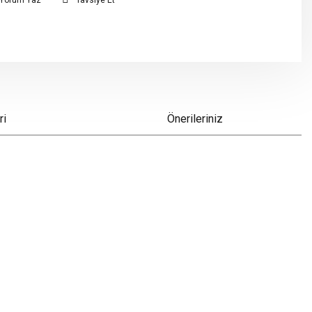
Yorum Yaz
Tavsiye Et
ri
Önerileriniz