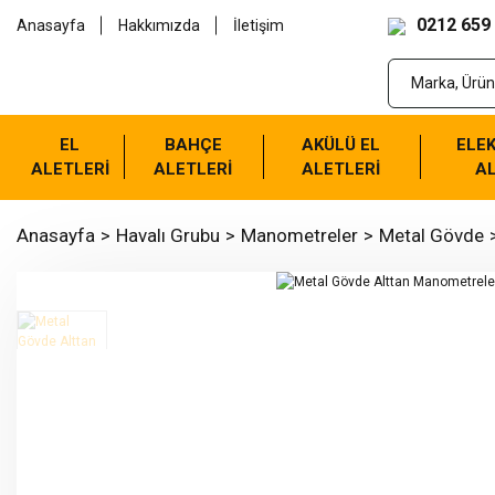
0212 659
Anasayfa
Hakkımızda
İletişim
EL
BAHÇE
AKÜLÜ EL
ELEK
ALETLERİ
ALETLERİ
ALETLERİ
AL
Anasayfa
Havalı Grubu
Manometreler
Metal Gövde