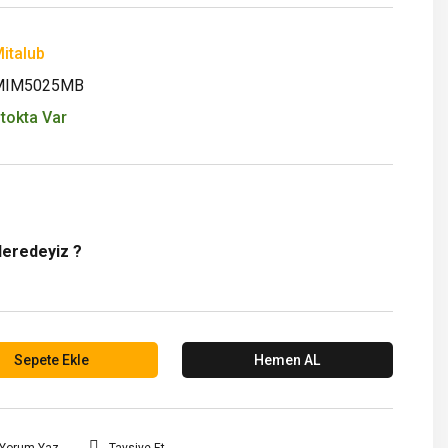
italub
MIM5025MB
tokta Var
Neredeyiz ?
Sepete Ekle
Hemen AL