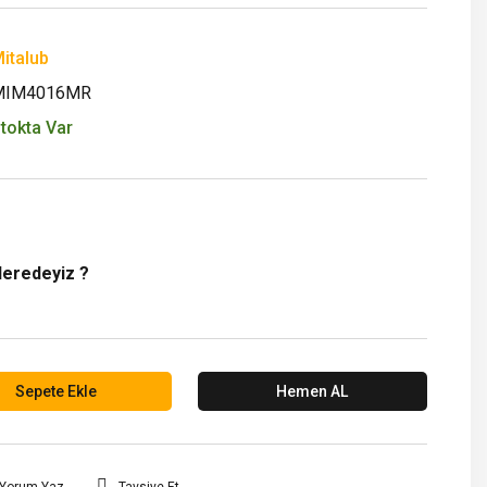
italub
MIM4016MR
tokta Var
Neredeyiz ?
Sepete Ekle
Hemen AL