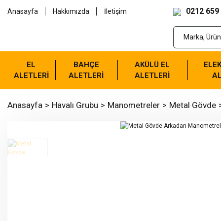
0212 659
Anasayfa
Hakkımızda
İletişim
EL
BAHÇE
AKÜLÜ EL
ELEK
ALETLERİ
ALETLERİ
ALETLERİ
AL
Anasayfa
Havalı Grubu
Manometreler
Metal Gövde