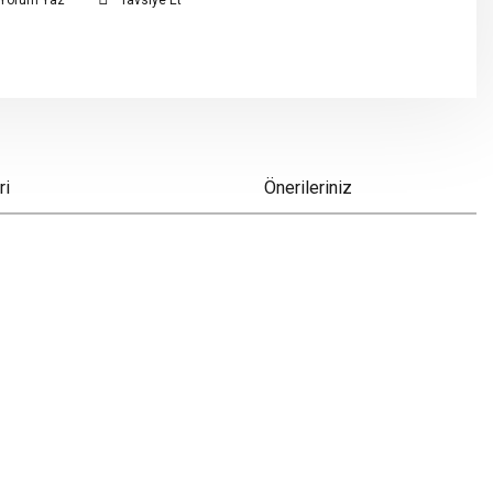
Yorum Yaz
Tavsiye Et
ri
Önerileriniz