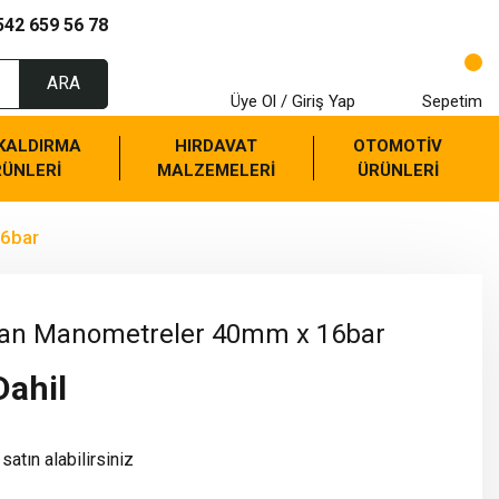
542 659 56 78
ARA
Üye Ol / Giriş Yap
Sepetim
 KALDIRMA
HIRDAVAT
OTOMOTİV
RÜNLERİ
MALZEMELERİ
ÜRÜNLERİ
16bar
dan Manometreler 40mm x 16bar
Dahil
satın alabilirsiniz