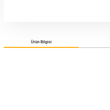
Ürün Bilgisi
Bu ürünün fiyat bilgisi, resim, ürün açıklamalarında ve diğer konularda yeters
Görüş ve önerileriniz için teşekkür ederiz.
Ürün resmi kalitesiz, bozuk veya görüntülenemiyor.
Ürün açıklamasında eksik bilgiler bulunuyor.
Ürün bilgilerinde hatalar bulunuyor.