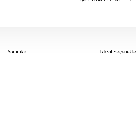
Fiyatı Düşünce Haber Ver
Yorumlar
Taksit Seçenekle
iz gördüğünüz noktaları öneri formunu kullanarak tarafımıza iletebilirsiniz.
Bu ürüne ilk yorumu siz yapın!
Yorum Yaz