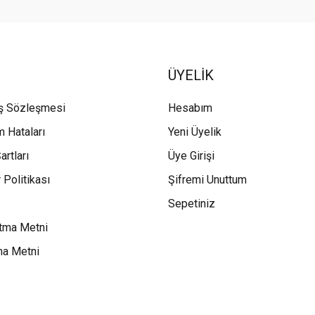
ÜYELİK
ış Sözleşmesi
Hesabım
m Hataları
Yeni Üyelik
artları
Üye Girişi
 Politikası
Şifremi Unuttum
Sepetiniz
tma Metni
ma Metni