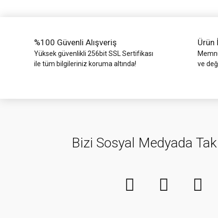
Ürün fiyatı diğer sitelerden daha pahalı.
Bu ürüne benzer farklı alternatifler olmalı.
%100 Güvenli Alışveriş
Ürün 
Yüksek güvenlikli 256bit SSL Sertifikası
Memnun
ile tüm bilgileriniz koruma altında!
ve değ
Bizi Sosyal Medyada Tak