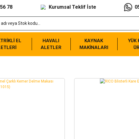
 56 78
Kurumsal Teklif İste
0
TRİKLİ EL
HAVALI
KAYNAK
YÜK
ETLERİ
ALETLER
MAKİNALARI
Ü