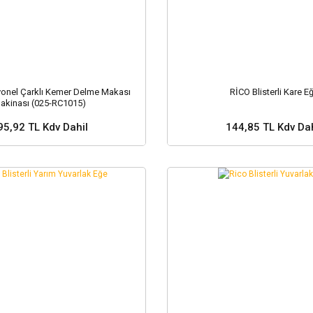
onel Çarklı Kemer Delme Makası
RİCO Blisterli Kare E
akinası (025-RC1015)
95,92 TL Kdv Dahil
144,85 TL Kdv Dah
Sepete Ekle
Sepete Ekle