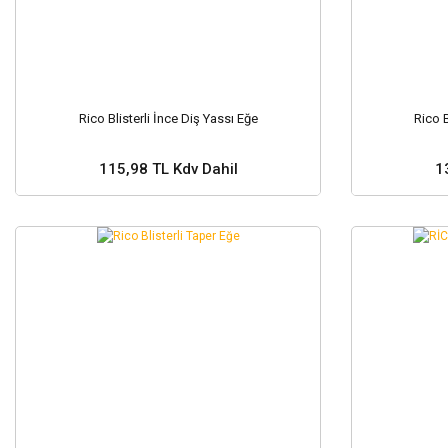
Rico Blisterli İnce Diş Yassı Eğe
Rico B
115,98 TL Kdv Dahil
1
Sepete Ekle