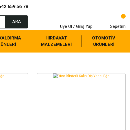
542 659 56 78
ARA
Üye Ol / Giriş Yap
Sepetim
 KALDIRMA
HIRDAVAT
OTOMOTİV
RÜNLERİ
MALZEMELERİ
ÜRÜNLERİ