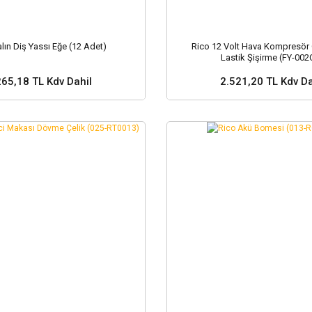
lın Diş Yassı Eğe (12 Adet)
Rico 12 Volt Hava Kompresör Çi
Lastik Şişirme (FY-002
265,18 TL Kdv Dahil
2.521,20 TL Kdv Da
Sepete Ekle
Sepete Ekle