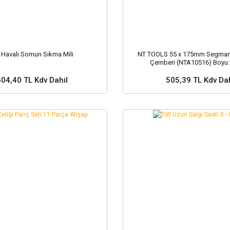
 Havalı Somun Sıkma Mili
NT TOOLS 55 x 175mm Segman 
Çemberi (NTA10516) Boyu
604,40 TL Kdv Dahil
505,39 TL Kdv Dah
Sepete Ekle
Sepete Ekle