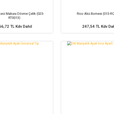
keci Makası Dövme Çelik (025-
Rico Akü Bomesi (013-R
RT0013)
66,72 TL Kdv Dahil
247,54 TL Kdv Dah
Sepete Ekle
Sepete Ekle