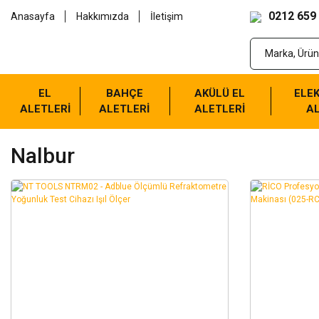
0212 659
Anasayfa
Hakkımızda
İletişim
EL
BAHÇE
AKÜLÜ EL
ELEK
ALETLERİ
ALETLERİ
ALETLERİ
AL
Nalbur