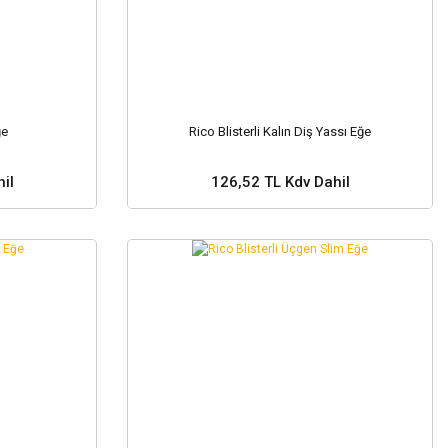
ğe
Rico Blisterli Kalın Diş Yassı Eğe
il
126,52 TL Kdv Dahil
Sepete Ekle