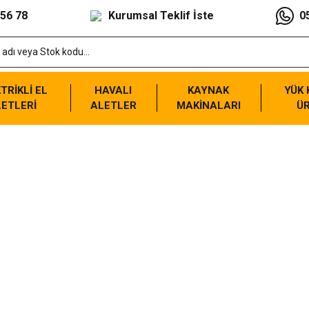
 56 78
Kurumsal Teklif İste
0
TRİKLİ EL
HAVALI
KAYNAK
YÜK
ETLERİ
ALETLER
MAKİNALARI
Ü