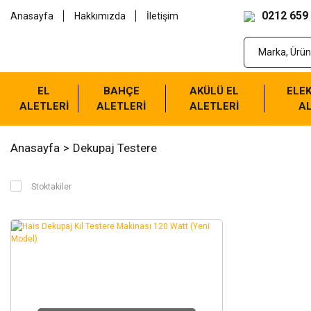
0212 659
Anasayfa
Hakkımızda
İletişim
EL
BAHÇE
AKÜLÜ EL
ELEK
ALETLERİ
ALETLERİ
ALETLERİ
AL
Anasayfa
Dekupaj Testere
Stoktakiler