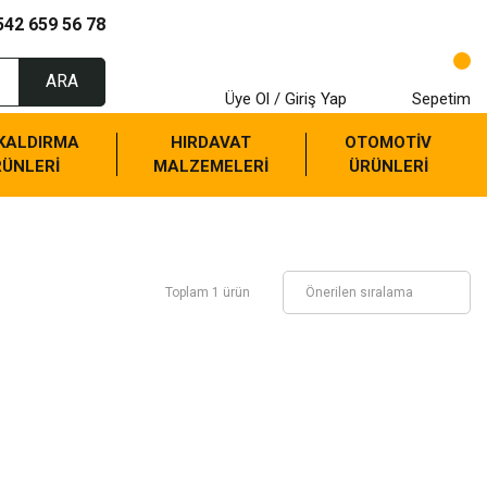
542 659 56 78
ARA
Üye Ol / Giriş Yap
Sepetim
 KALDIRMA
HIRDAVAT
OTOMOTİV
RÜNLERİ
MALZEMELERİ
ÜRÜNLERİ
Toplam 1 ürün