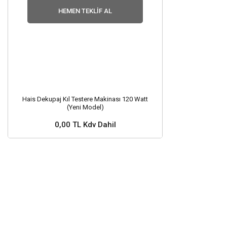
HEMEN TEKLIF AL
Hais Dekupaj Kıl Testere Makinası 120 Watt
(Yeni Model)
0,00 TL Kdv Dahil
Stok ve Fiyat Sorunuz ?