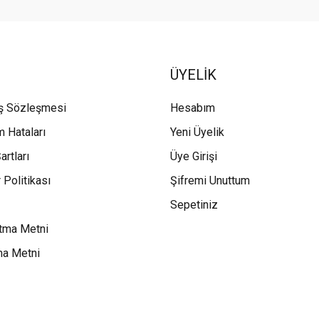
ÜYELİK
ış Sözleşmesi
Hesabım
m Hataları
Yeni Üyelik
artları
Üye Girişi
 Politikası
Şifremi Unuttum
Sepetiniz
tma Metni
ma Metni