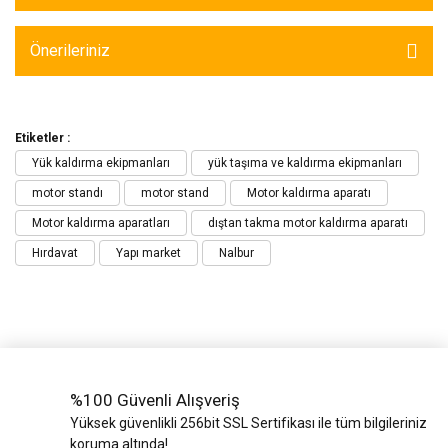
Önerileriniz
Etiketler :
Yük kaldırma ekipmanları
yük taşıma ve kaldırma ekipmanları
motor standı
motor stand
Motor kaldırma aparatı
Motor kaldırma aparatları
dıştan takma motor kaldırma aparatı
Hırdavat
Yapı market
Nalbur
%100 Güvenli Alışveriş
Yüksek güvenlikli 256bit SSL Sertifikası ile tüm bilgileriniz
koruma altında!