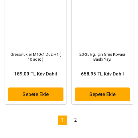
Gresörlükler M10x1 Düz H1 (
20-35 kg. için Gres Kovası
10 adet )
Baskı Yayı
189,09 TL Kdv Dahil
658,95 TL Kdv Dahil
Sepete Ekle
Sepete Ekle
1
2