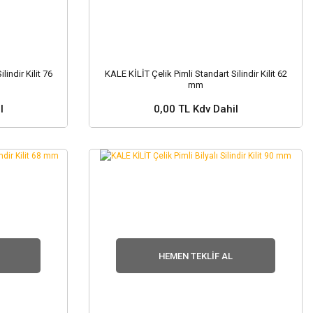
indir Kilit 76
KALE KİLİT Çelik Pimli Standart Silindir Kilit 62
mm
l
0,00 TL Kdv Dahil
nuz ?
Stok ve Fiyat Sorunuz ?
HEMEN TEKLIF AL