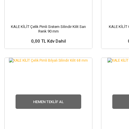
KALE KİLİT Çelik Pimli Sistem Silindir Kilit Sarı
KALE KİLİT Çe
Renk 90 mm
0,00 TL Kdv Dahil
Stok ve Fiyat Sorunuz ?
Stok
HEMEN TEKLIF AL