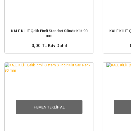
KALE KİLİT Çelik Pimli Standart Silindir Kilit 90
KALE KİLİT Çe
mm
0,00 TL Kdv Dahil
Stok ve Fiyat Sorunuz ?
Stok
HEMEN TEKLIF AL