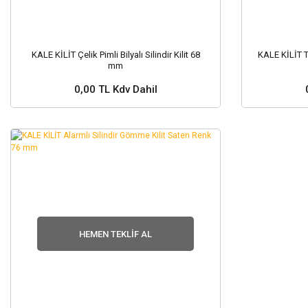
KALE KİLİT Çelik Pimli Bilyalı Silindir Kilit 68
KALE KİLİT Tu
mm
0,00 TL Kdv Dahil
Stok ve Fiyat Sorunuz ?
Stok
HEMEN TEKLIF AL