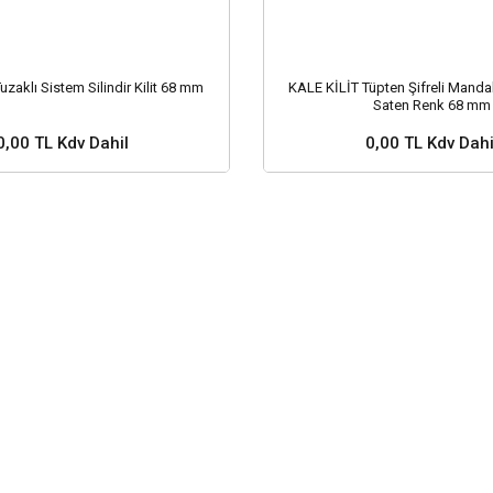
zaklı Sistem Silindir Kilit 68 mm
KALE KİLİT Tüpten Şifreli Mandallı 
Saten Renk 68 mm
0,00 TL Kdv Dahil
0,00 TL Kdv Dahi
 ve Fiyat Sorunuz ?
Stok ve Fiyat Soru