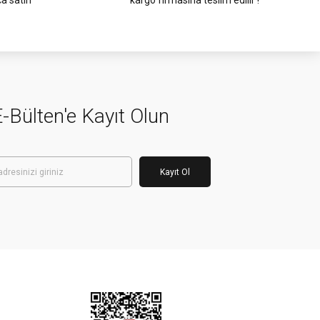
ca satın
kargo firmasına teslim edilir !
-Bülten'e Kayıt Olun
Kayıt Ol