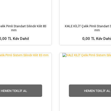
lik Pimli Standart Silindir Kilit 83
KALE KİLİT Çelik Pimli Standart Sil
mm
mm
0,00 TL Kdv Dahil
0,00 TL Kdv Dahi
 ve Fiyat Sorunuz ?
Stok ve Fiyat Soru
HEMEN TEKLIF AL
HEMEN TEKLIF AL