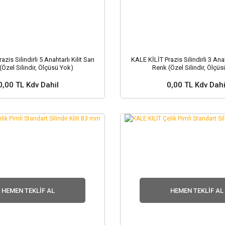
zis Silindirli 5 Anahtarlı Kilit Sarı
KALE KİLİT Prazis Silindirli 3 Anaht
(Özel Silindir, Ölçüsü Yok)
Renk (Özel Silindir, Ölçüs
0,00 TL Kdv Dahil
0,00 TL Kdv Dahi
 ve Fiyat Sorunuz ?
Stok ve Fiyat Soru
HEMEN TEKLIF AL
HEMEN TEKLIF AL