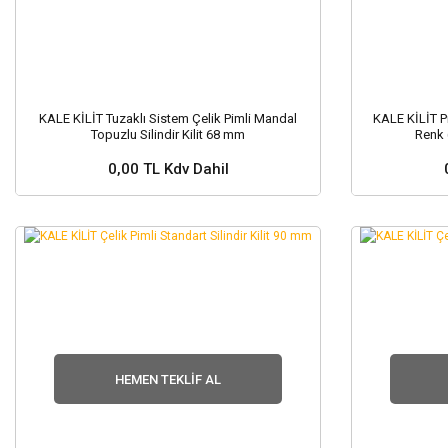
KALE KİLİT Tuzaklı Sistem Çelik Pimli Mandal
KALE KİLİT Pra
Topuzlu Silindir Kilit 68 mm
Renk 
0,00 TL Kdv Dahil
Stok ve Fiyat Sorunuz ?
Stok
HEMEN TEKLIF AL