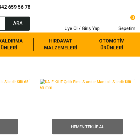
542 659 56 78
0
ARA
Üye Ol / Giriş Yap
Sepetim
 KALDIRMA
HIRDAVAT
OTOMOTİV
RÜNLERİ
MALZEMELERİ
ÜRÜNLERİ
HEMEN TEKLIF AL