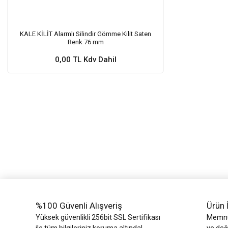
KALE KİLİT Alarmlı Silindir Gömme Kilit Saten
Renk 76 mm
0,00 TL Kdv Dahil
Stok ve Fiyat Sorunuz ?
%100 Güvenli Alışveriş
Ürün 
Yüksek güvenlikli 256bit SSL Sertifikası
Memnun