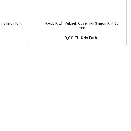
Silindir Kilit
KALE KİLİT Yüksek Güvenlikli Silindir Kilit 68
mm
l
0,00 TL Kdv Dahil
nuz ?
Stok ve Fiyat Sorunuz ?