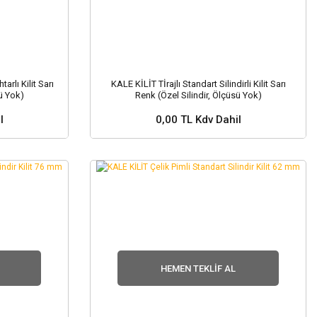
arlı Kilit Sarı
KALE KİLİT Tİrajlı Standart Silindirli Kilit Sarı
ü Yok)
Renk (Özel Silindir, Ölçüsü Yok)
l
0,00 TL Kdv Dahil
nuz ?
Stok ve Fiyat Sorunuz ?
HEMEN TEKLIF AL