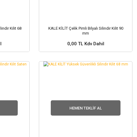
indir Kilit 68
KALE KİLİT Çelik Pimli Bilyalı Silindir Kilit 90
mm
l
0,00 TL Kdv Dahil
nuz ?
Stok ve Fiyat Sorunuz ?
HEMEN TEKLIF AL