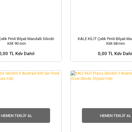
lik Pimli Bilyalı Mandallı Silindir
KALE KİLİT Çelik Pimli Bilyalı Man
Kilit 90 mm
Kilit 68 mm
0,00 TL Kdv Dahil
0,00 TL Kdv Dahi
 ve Fiyat Sorunuz ?
Stok ve Fiyat Soru
HEMEN TEKLIF AL
HEMEN TEKLIF AL