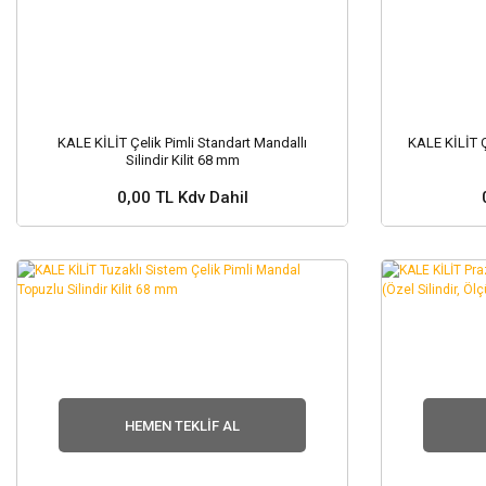
KALE KİLİT Çelik Pimli Standart Mandallı
KALE KİLİT Çe
Silindir Kilit 68 mm
0,00 TL Kdv Dahil
Stok ve Fiyat Sorunuz ?
Stok
HEMEN TEKLIF AL