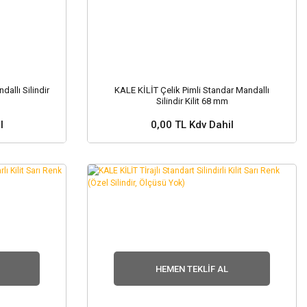
dallı Silindir
KALE KİLİT Çelik Pimli Standar Mandallı
Silindir Kilit 68 mm
l
0,00 TL Kdv Dahil
nuz ?
Stok ve Fiyat Sorunuz ?
HEMEN TEKLIF AL