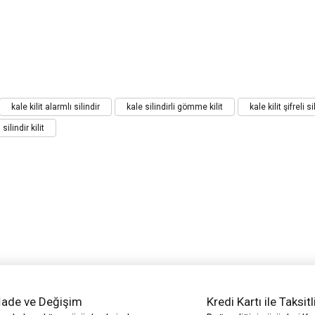
iz gördüğünüz noktaları öneri formunu kullanarak tarafımıza iletebilirsiniz.
kale kilit alarmlı silindir
kale silindirli gömme kilit
kale kilit şifreli si
Bu ürüne ilk yorumu siz yapın!
silindir kilit
Yorum Yaz
İade ve Değişim
Kredi Kartı ile Taksitl
Gönder