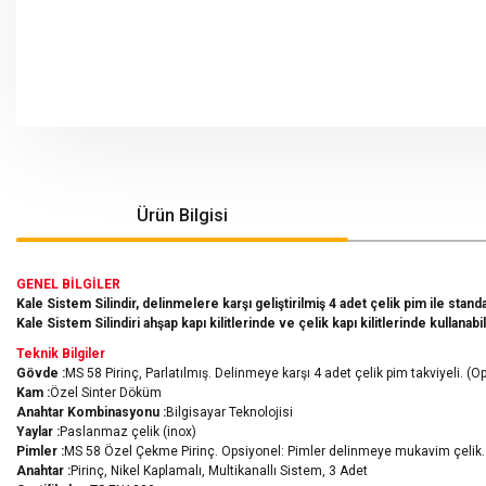
Ürün Bilgisi
GENEL BİLGİLER
Kale Sistem Silindir, delinmelere karşı geliştirilmiş 4 adet çelik pim ile standa
Kale Sistem Silindiri ahşap kapı kilitlerinde ve çelik kapı kilitlerinde kullanabil
Teknik Bilgiler
Gövde :
MS 58 Pirinç, Parlatılmış. Delinmeye karşı 4 adet çelik pim takviyeli. (O
Kam :
Özel Sinter Döküm
Anahtar Kombinasyonu :
Bilgisayar Teknolojisi
Yaylar :
Paslanmaz çelik (inox)
Pimler :
MS 58 Özel Çekme Pirinç. Opsiyonel: Pimler delinmeye mukavim çelik.
Anahtar :
Pirinç, Nikel Kaplamalı, Multikanallı Sistem, 3 Adet