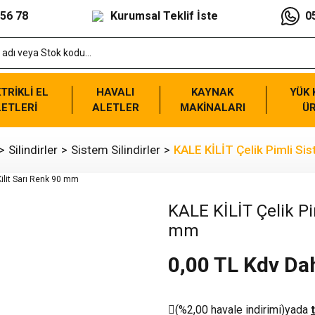
 56 78
Kurumsal Teklif İste
0
TRİKLİ EL
HAVALI
KAYNAK
YÜK
ETLERİ
ALETLER
MAKİNALARI
Ü
Silindirler
Sistem Silindirler
KALE KİLİT Çelik Pimli Sis
KALE KİLİT Çelik Pim
mm
0,00 TL Kdv Dah
(%2,00 havale indirimi)
yada