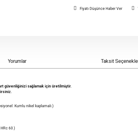
Fiyatı Düşünce Haber Ver
Yorumlar
Taksit Seçenekle
rt güvenliğinizi sağlamak için üretilmiştir.
irsiniz.
psiyonel: Kumlu nikel kaplamalı.)
 HRc 60.)