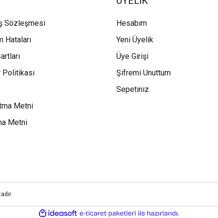
ÜYELİK
ış Sözleşmesi
Hesabım
m Hataları
Yeni Üyelik
artları
Üye Girişi
 Politikası
Şifremi Unuttum
Sepetiniz
tma Metni
ma Metni
adır.
ile
ideasoft
e-