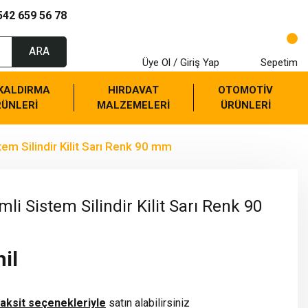
542 659 56 78
ARA
Üye Ol / Giriş Yap
Sepetim
 KALDIRMA
HIRDAVAT
OTOMOTİV
RÜNLERİ
MALZEMELERİ
ÜRÜNLERİ
tem Silindir Kilit Sarı Renk 90 mm
li Sistem Silindir Kilit Sarı Renk 90
il
taksit seçenekleriyle
satın alabilirsiniz