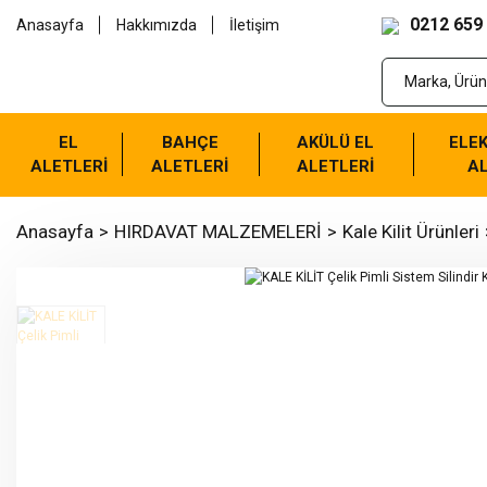
0212 659
Anasayfa
Hakkımızda
İletişim
EL
BAHÇE
AKÜLÜ EL
ELEK
ALETLERİ
ALETLERİ
ALETLERİ
AL
Anasayfa
HIRDAVAT MALZEMELERİ
Kale Kilit Ürünleri