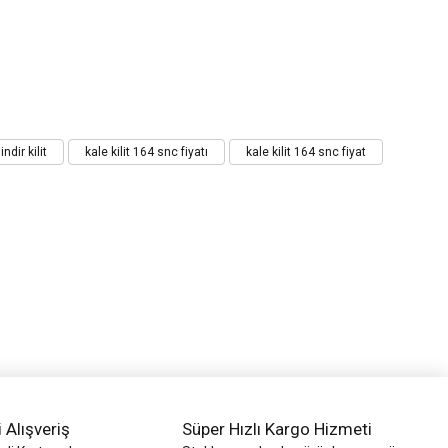
lindir kilit
kale kilit 164 snc fiyatı
kale kilit 164 snc fiyat
i Alışveriş
Süper Hızlı Kargo Hizmeti