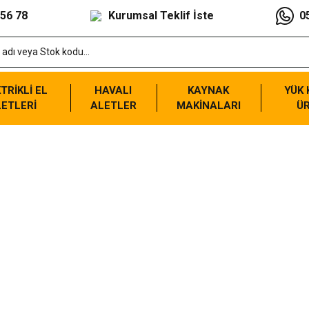
 56 78
Kurumsal Teklif İste
0
TRİKLİ EL
HAVALI
KAYNAK
YÜK
ETLERİ
ALETLER
MAKİNALARI
Ü