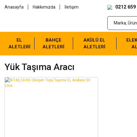
0212 659
Anasayfa
Hakkımızda
İletişim
EL
BAHÇE
AKÜLÜ EL
ELEK
ALETLERİ
ALETLERİ
ALETLERİ
AL
Yük Taşıma Aracı