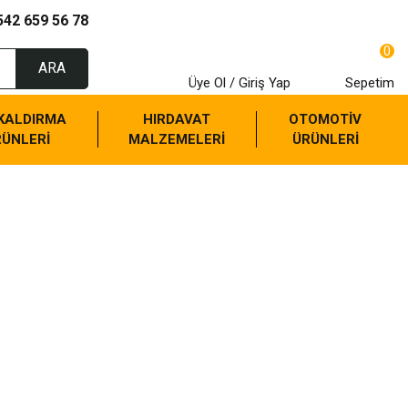
542 659 56 78
0
ARA
Üye Ol / Giriş Yap
Sepetim
 KALDIRMA
HIRDAVAT
OTOMOTİV
RÜNLERİ
MALZEMELERİ
ÜRÜNLERİ