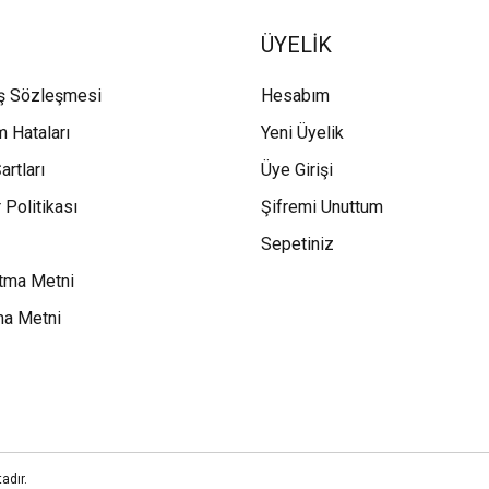
ÜYELİK
ış Sözleşmesi
Hesabım
m Hataları
Yeni Üyelik
artları
Üye Girişi
 Politikası
Şifremi Unuttum
Sepetiniz
tma Metni
ma Metni
adır.