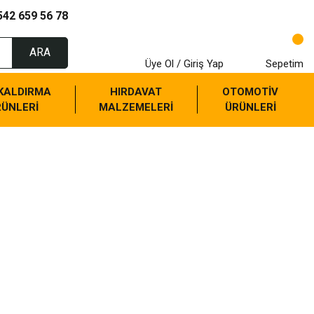
542 659 56 78
ARA
Üye Ol / Giriş Yap
Sepetim
 KALDIRMA
HIRDAVAT
OTOMOTİV
RÜNLERİ
MALZEMELERİ
ÜRÜNLERİ