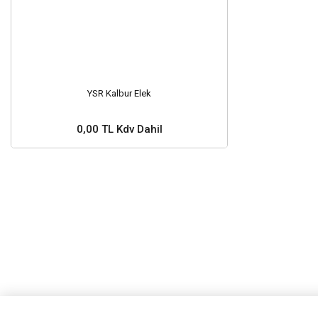
YSR Kalbur Elek
0,00 TL Kdv Dahil
Stok ve Fiyat Sorunuz ?