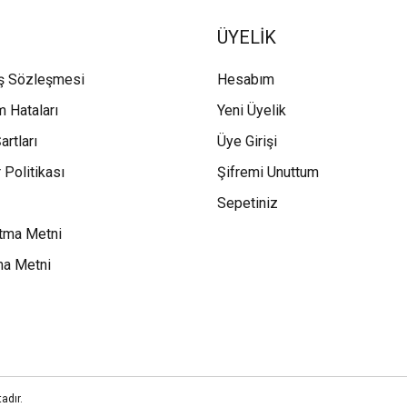
ÜYELİK
ış Sözleşmesi
Hesabım
m Hataları
Yeni Üyelik
artları
Üye Girişi
 Politikası
Şifremi Unuttum
Sepetiniz
tma Metni
ma Metni
adır.