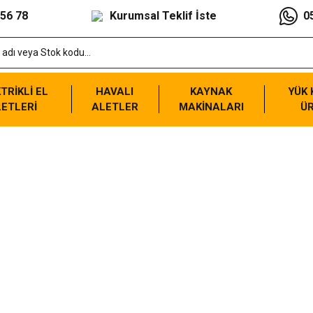
 56 78
Kurumsal Teklif İste
0
TRİKLİ EL
HAVALI
KAYNAK
YÜK
ETLERİ
ALETLER
MAKİNALARI
Ü