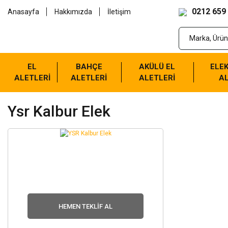
0212 659
Anasayfa
Hakkımızda
İletişim
EL
BAHÇE
AKÜLÜ EL
ELEK
ALETLERİ
ALETLERİ
ALETLERİ
AL
Ysr Kalbur Elek
HEMEN TEKLIF AL