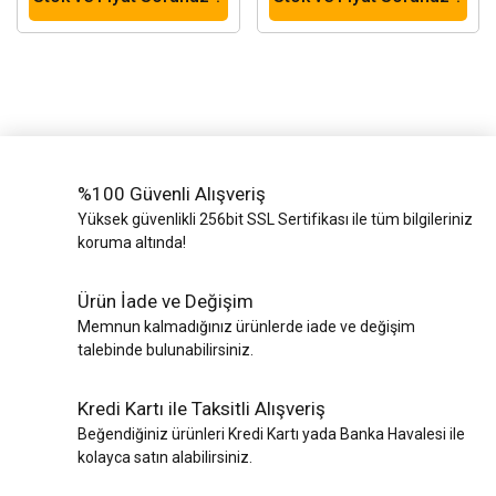
Yük Bantları ve
Ve Teli
Halatlar
Zincir Grubu
%100 Güvenli Alışveriş
Yüksek güvenlikli 256bit SSL Sertifikası ile tüm bilgileriniz
koruma altında!
Ürün İade ve Değişim
Memnun kalmadığınız ürünlerde iade ve değişim
talebinde bulunabilirsiniz.
Kredi Kartı ile Taksitli Alışveriş
Beğendiğiniz ürünleri Kredi Kartı yada Banka Havalesi ile
kolayca satın alabilirsiniz.