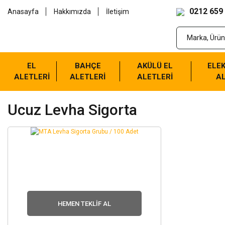
0212 659
Anasayfa
Hakkımızda
İletişim
EL
BAHÇE
AKÜLÜ EL
ELEK
ALETLERİ
ALETLERİ
ALETLERİ
AL
Ucuz Levha Sigorta
HEMEN TEKLIF AL