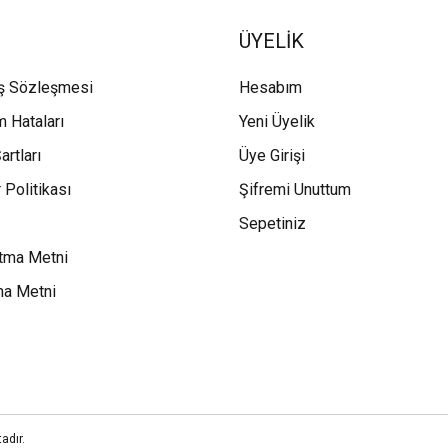
ÜYELİK
ış Sözleşmesi
Hesabım
m Hataları
Yeni Üyelik
artları
Üye Girişi
 Politikası
Şifremi Unuttum
Sepetiniz
tma Metni
ma Metni
adır.