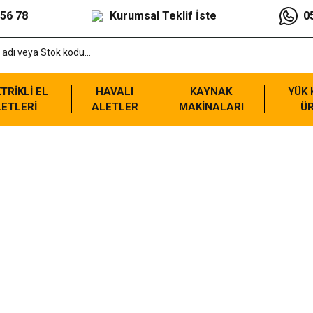
 56 78
Kurumsal Teklif İste
0
TRİKLİ EL
HAVALI
KAYNAK
YÜK
ETLERİ
ALETLER
MAKİNALARI
Ü