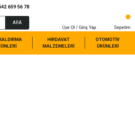
542 659 56 78
ARA
Üye Ol / Giriş Yap
Sepetim
 KALDIRMA
HIRDAVAT
OTOMOTİV
RÜNLERİ
MALZEMELERİ
ÜRÜNLERİ