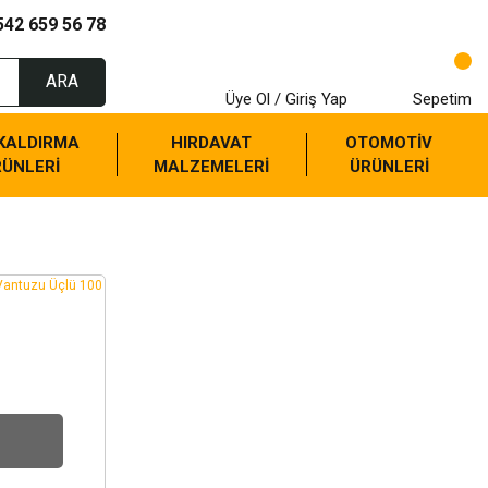
542 659 56 78
ARA
Üye Ol / Giriş Yap
Sepetim
 KALDIRMA
HIRDAVAT
OTOMOTİV
RÜNLERİ
MALZEMELERİ
ÜRÜNLERİ