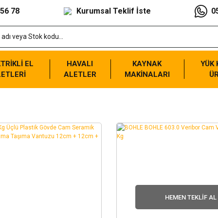
 56 78
Kurumsal Teklif İste
0
TRİKLİ EL
HAVALI
KAYNAK
YÜK
ETLERİ
ALETLER
MAKİNALARI
Ü
HEMEN TEKLIF AL