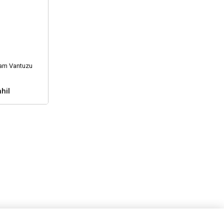
am Vantuzu
hil
nuz ?