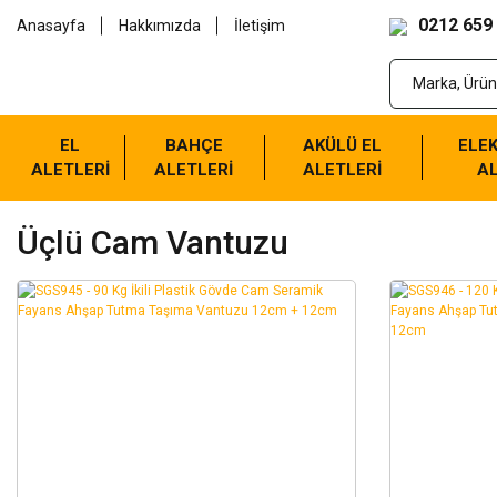
0212 659
Anasayfa
Hakkımızda
İletişim
EL
BAHÇE
AKÜLÜ EL
ELEK
ALETLERİ
ALETLERİ
ALETLERİ
AL
Üçlü Cam Vantuzu