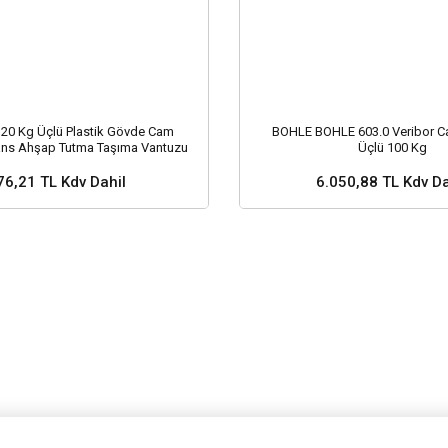
120 Kg Üçlü Plastik Gövde Cam
BOHLE BOHLE 603.0 Veribor C
ans Ahşap Tutma Taşıma Vantuzu
Üçlü 100 Kg
12cm + 12cm + 12cm
76,21 TL Kdv Dahil
6.050,88 TL Kdv Da
Sepete Ekle
Stok ve Fiyat Soru