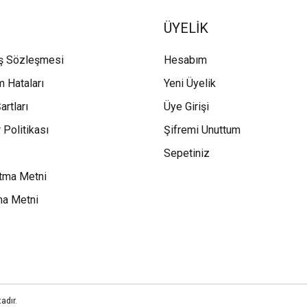
ÜYELİK
ış Sözleşmesi
Hesabım
m Hataları
Yeni Üyelik
artları
Üye Girişi
 Politikası
Şifremi Unuttum
Sepetiniz
tma Metni
ma Metni
adır.