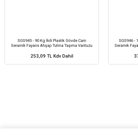
SGS945 - 90 Kg İkili Plastik Gövde Cam
SGS946 - 
Seramik Fayans Ahşap Tutma Taşıma Vantuzu
Seramik Fay
12cm + 12cm
253,09 TL Kdv Dahil
3
Sepete Ekle