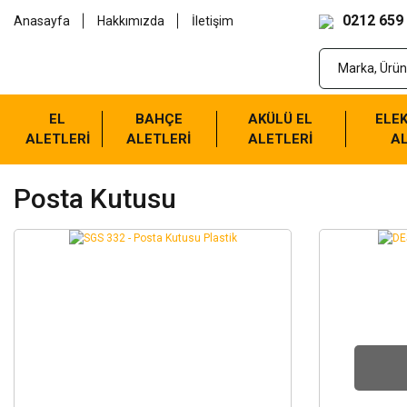
0212 659
Anasayfa
Hakkımızda
İletişim
EL
BAHÇE
AKÜLÜ EL
ELEK
ALETLERİ
ALETLERİ
ALETLERİ
AL
Posta Kutusu