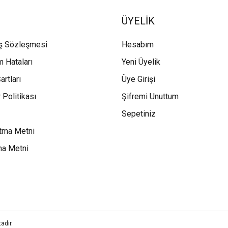
ÜYELİK
ış Sözleşmesi
Hesabım
m Hataları
Yeni Üyelik
artları
Üye Girişi
 Politikası
Şifremi Unuttum
Sepetiniz
tma Metni
ma Metni
adır.