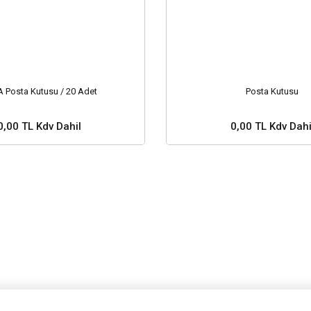
 Posta Kutusu / 20 Adet
Posta Kutusu
0,00 TL Kdv Dahil
0,00 TL Kdv Dahi
 ve Fiyat Sorunuz ?
Stok ve Fiyat Soru