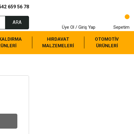
542 659 56 78
ARA
Üye Ol / Giriş Yap
Sepetim
 KALDIRMA
HIRDAVAT
OTOMOTİV
RÜNLERİ
MALZEMELERİ
ÜRÜNLERİ