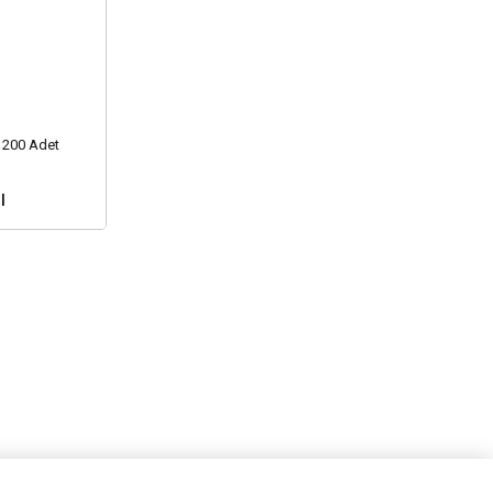
/ 200 Adet
l
nuz ?