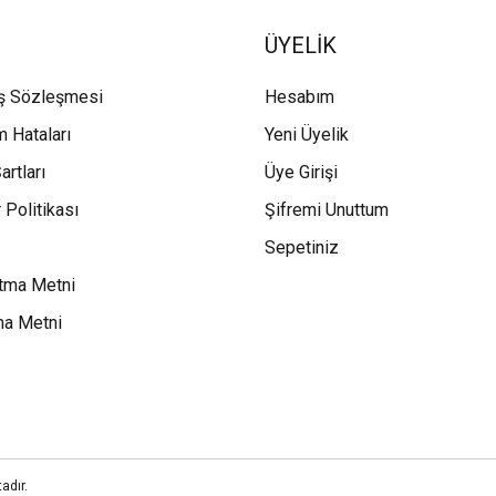
ÜYELİK
ış Sözleşmesi
Hesabım
m Hataları
Yeni Üyelik
artları
Üye Girişi
 Politikası
Şifremi Unuttum
Sepetiniz
tma Metni
ma Metni
adır.