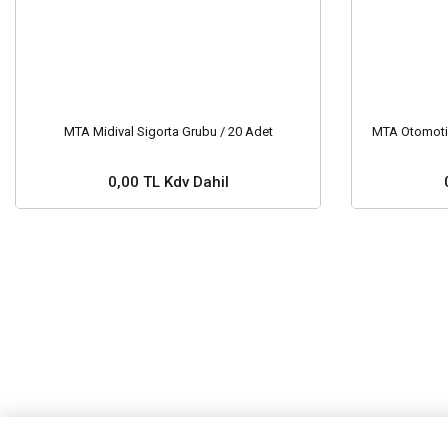
MTA Midival Sigorta Grubu / 20 Adet
MTA Otomotiv
0,00 TL Kdv Dahil
Stok ve Fiyat Sorunuz ?
Stok