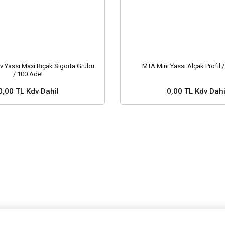
 Yassı Maxi Bıçak Sigorta Grubu
MTA Mini Yassı Alçak Profil 
/ 100 Adet
0,00 TL Kdv Dahil
0,00 TL Kdv Dahi
 ve Fiyat Sorunuz ?
Stok ve Fiyat Soru