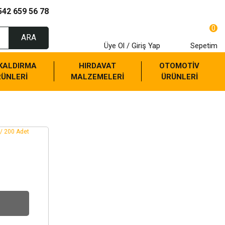
542 659 56 78
0
ARA
Üye Ol / Giriş Yap
Sepetim
 KALDIRMA
HIRDAVAT
OTOMOTİV
RÜNLERİ
MALZEMELERİ
ÜRÜNLERİ