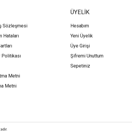
ÜYELİK
ış Sözleşmesi
Hesabım
m Hataları
Yeni Üyelik
artları
Üye Girişi
 Politikası
Şifremi Unuttum
Sepetiniz
tma Metni
ma Metni
adır.