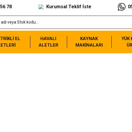
 56 78
Kurumsal Teklif İste
0
TRİKLİ EL
HAVALI
KAYNAK
YÜK
ETLERİ
ALETLER
MAKİNALARI
Ü