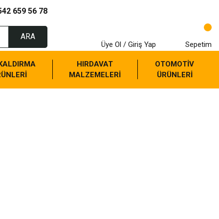
542 659 56 78
ARA
Üye Ol / Giriş Yap
Sepetim
 KALDIRMA
HIRDAVAT
OTOMOTİV
RÜNLERİ
MALZEMELERİ
ÜRÜNLERİ