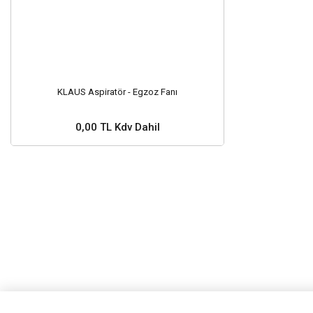
KLAUS Aspiratör - Egzoz Fanı
0,00 TL Kdv Dahil
Stok ve Fiyat Sorunuz ?