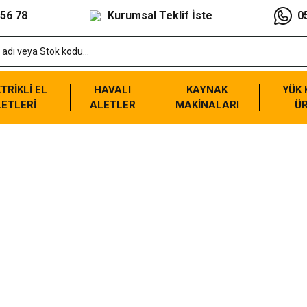
 56 78
Kurumsal Teklif İste
0
TRİKLİ EL
HAVALI
KAYNAK
YÜK
ETLERİ
ALETLER
MAKİNALARI
Ü