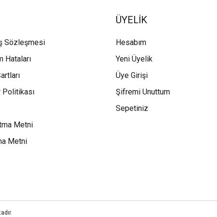
ÜYELİK
ış Sözleşmesi
Hesabım
m Hataları
Yeni Üyelik
artları
Üye Girişi
 Politikası
Şifremi Unuttum
Sepetiniz
tma Metni
ma Metni
adır.