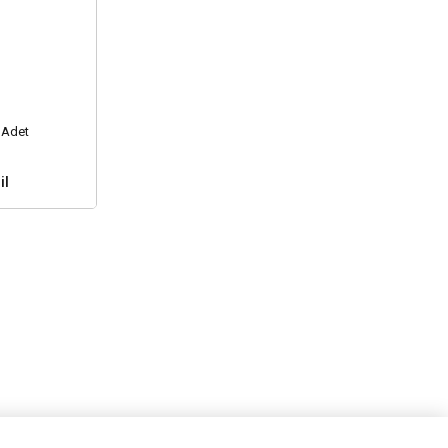
0 Adet
il
nuz ?