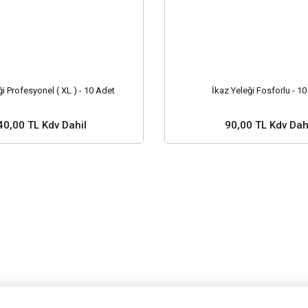
ği Profesyonel ( XL ) - 10 Adet
İkaz Yeleği Fosforlu - 1
40,00 TL Kdv Dahil
90,00 TL Kdv Dah
 ve Fiyat Sorunuz ?
Stok ve Fiyat Soru