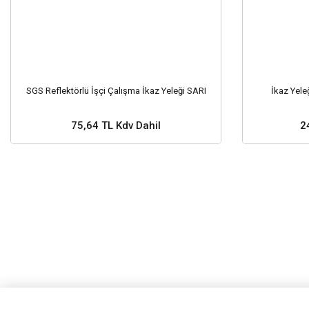
SGS Reflektörlü İşçi Çalışma İkaz Yeleği SARI
İkaz Yele
75,64 TL Kdv Dahil
2
Stok ve Fiyat Sorunuz ?
Stok