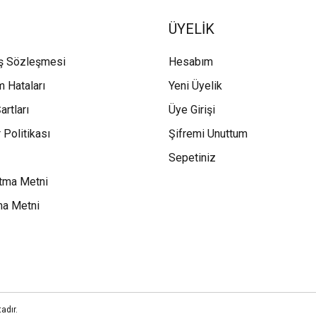
ÜYELİK
ış Sözleşmesi
Hesabım
m Hataları
Yeni Üyelik
artları
Üye Girişi
 Politikası
Şifremi Unuttum
Sepetiniz
tma Metni
ma Metni
adır.