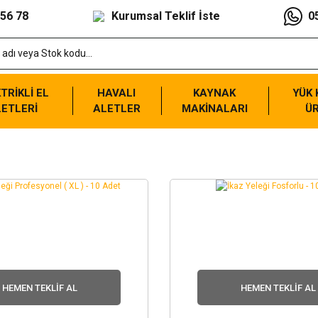
 56 78
Kurumsal Teklif İste
0
TRİKLİ EL
HAVALI
KAYNAK
YÜK
ETLERİ
ALETLER
MAKİNALARI
Ü
HEMEN TEKLIF AL
HEMEN TEKLIF AL