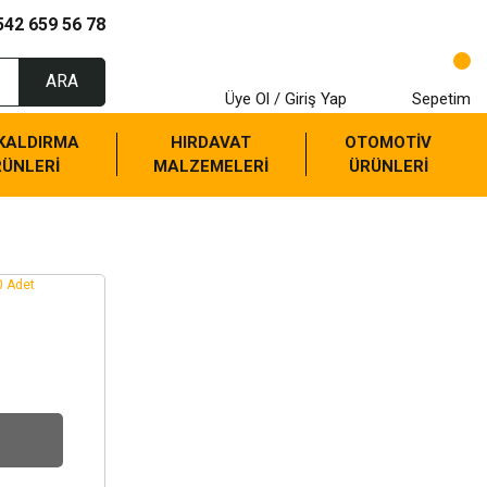
542 659 56 78
ARA
Üye Ol / Giriş Yap
Sepetim
 KALDIRMA
HIRDAVAT
OTOMOTİV
RÜNLERİ
MALZEMELERİ
ÜRÜNLERİ