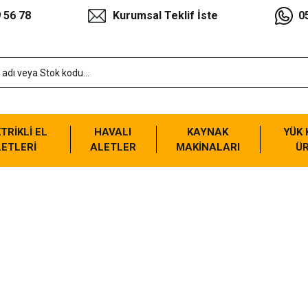
 56 78
Kurumsal Teklif İste
0
TRİKLİ EL
HAVALI
KAYNAK
YÜK
ETLERİ
ALETLER
MAKİNALARI
Ü