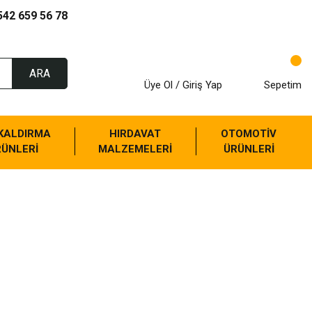
542 659 56 78
ARA
Üye Ol / Giriş Yap
Sepetim
 KALDIRMA
HIRDAVAT
OTOMOTİV
RÜNLERİ
MALZEMELERİ
ÜRÜNLERİ