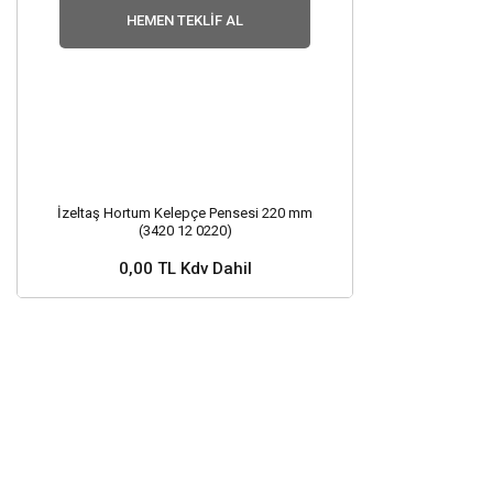
HEMEN TEKLIF AL
İzeltaş Hortum Kelepçe Pensesi 220 mm
(3420 12 0220)
0,00 TL Kdv Dahil
Stok ve Fiyat Sorunuz ?