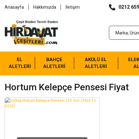
0212 659
Anasayfa
Hakkımızda
İletişim
EL
BAHÇE
AKÜLÜ EL
ELEK
ALETLERİ
ALETLERİ
ALETLERİ
AL
Hortum Kelepçe Pensesi Fiyat