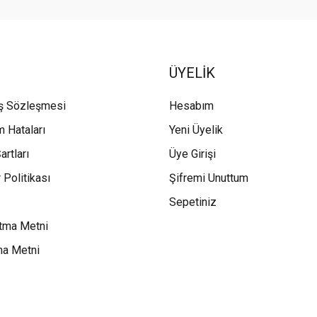
ÜYELİK
ış Sözleşmesi
Hesabım
m Hataları
Yeni Üyelik
artları
Üye Girişi
 Politikası
Şifremi Unuttum
Sepetiniz
tma Metni
ma Metni