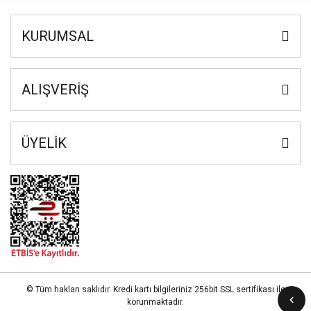
Yük Bantları ve
Ve Teli
Halatlar
KURUMSAL
Zincir Grubu
ALIŞVERİŞ
ÜYELİK
© Tüm hakları saklıdır. Kredi kartı bilgileriniz 256bit SSL sertifikası ile
korunmaktadır.