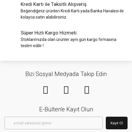
Kredi Kartı ile Taksitli Alışveriş
Kurban Kesim
Rulman Çeşitleri
Malzemeleri
Beğendiğiniz ürünleri Kredi Kartı yada Banka Havalesi ile
Boru Bükmeler
Şalümo ve
kolayca satın alabilirsiniz.
Pürmüzler
Mermer Kesme
Tır Yedek Parçaları
Boyacı
Makinası
Malzemeleri
Saraciye
Süper Hızlı Kargo Hizmeti
Trafik Setleri
Malzemeleri
Stoklarımızda olan ürünler aynı gün kargo firmasına
Pop Perçin
Camcı Aletleri
Tabancası
teslim edilir !
Trafik Ürünleri
Seramik Uygulama
Kablo Kesici /
Ekipmanları
Şerit Testere
Sıyırma
Traktör Yedek
Parçaları
Sıcak Hava
Sızdırmazlık
Lokma Uçları
Bizi Sosyal Medyada Takip Edin
Tabancaları
Ürünleri
Yakıt Transfer
Aktarma Pompası
Makaralar
Zımba - Çivi
Tehsisat
Tabancası
Malzemeleri
Yüksek Basınçlı
Marangoz
Araba Yıkama
Rendeler
Zımpara
Tel Örgüler
E-Bülten'e Kayıt Olun
Makinaları
Voltaj Kontrol
Yıldız Gaz
Cihazı
Armaturleri
Kayıt Ol
Zımba Tabancası