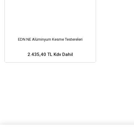
EDN NE Alüminyum Kesme Testereleri
2.435,40 TL Kdv Dahil
Stok ve Fiyat Sorunuz ?