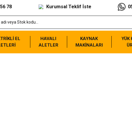
 56 78
Kurumsal Teklif İste
0
TRİKLİ EL
HAVALI
KAYNAK
YÜK
ETLERİ
ALETLER
MAKİNALARI
Ü