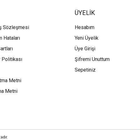
ÜYELİK
ış Sözleşmesi
Hesabım
m Hataları
Yeni Üyelik
artları
Üye Girişi
 Politikası
Şifremi Unuttum
Sepetiniz
tma Metni
ma Metni
adır.