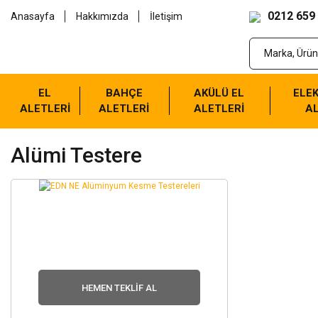
0212 659
Anasayfa
Hakkımızda
İletişim
EL
BAHÇE
AKÜLÜ EL
ELEK
ALETLERİ
ALETLERİ
ALETLERİ
AL
Alümi Testere
HEMEN TEKLIF AL