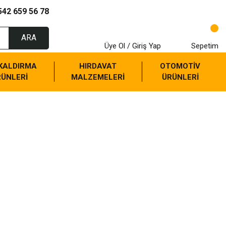
542 659 56 78
ARA
Üye Ol / Giriş Yap
Sepetim
 KALDIRMA
HIRDAVAT
OTOMOTİV
RÜNLERİ
MALZEMELERİ
ÜRÜNLERİ