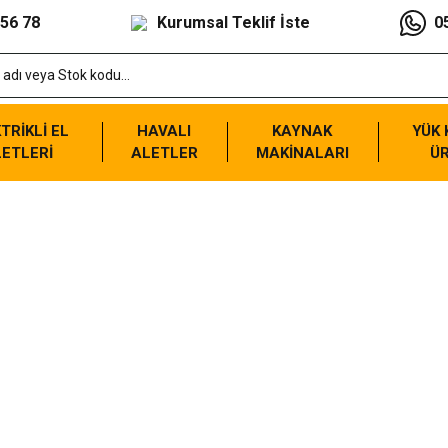
 56 78
Kurumsal Teklif İste
0
TRİKLİ EL
HAVALI
KAYNAK
YÜK
ETLERİ
ALETLER
MAKİNALARI
Ü