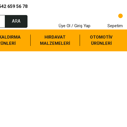
542 659 56 78
ARA
Üye Ol / Giriş Yap
Sepetim
 KALDIRMA
HIRDAVAT
OTOMOTİV
RÜNLERİ
MALZEMELERİ
ÜRÜNLERİ