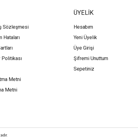
ÜYELİK
ış Sözleşmesi
Hesabım
m Hataları
Yeni Üyelik
artları
Üye Girişi
 Politikası
Şifremi Unuttum
Sepetiniz
tma Metni
ma Metni
adır.