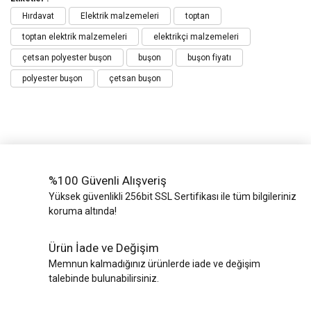
Hırdavat
Elektrik malzemeleri
toptan
toptan elektrik malzemeleri
elektrikçi malzemeleri
çetsan polyester buşon
buşon
buşon fiyatı
polyester buşon
çetsan buşon
%100 Güvenli Alışveriş
Yüksek güvenlikli 256bit SSL Sertifikası ile tüm bilgileriniz
koruma altında!
Ürün İade ve Değişim
Memnun kalmadığınız ürünlerde iade ve değişim
talebinde bulunabilirsiniz.