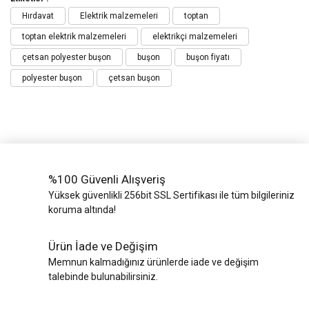
Hırdavat
Elektrik malzemeleri
toptan
toptan elektrik malzemeleri
elektrikçi malzemeleri
çetsan polyester buşon
buşon
buşon fiyatı
polyester buşon
çetsan buşon
%100 Güvenli Alışveriş
Yüksek güvenlikli 256bit SSL Sertifikası ile tüm bilgileriniz
koruma altında!
Ürün İade ve Değişim
Memnun kalmadığınız ürünlerde iade ve değişim
talebinde bulunabilirsiniz.