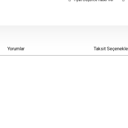
Fiyatı Düşünce Haber Ver
Yorumlar
Taksit Seçenekle
iz gördüğünüz noktaları öneri formunu kullanarak tarafımıza iletebilirsiniz.
Bu ürüne ilk yorumu siz yapın!
Yorum Yaz