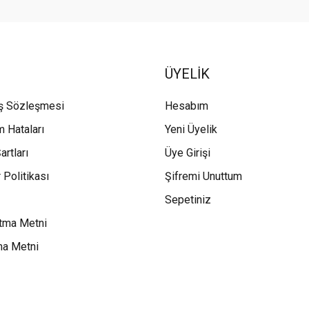
ÜYELİK
ış Sözleşmesi
Hesabım
m Hataları
Yeni Üyelik
artları
Üye Girişi
 Politikası
Şifremi Unuttum
Sepetiniz
tma Metni
ma Metni