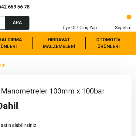
542 659 56 78
ARA
Üye Ol / Giriş Yap
Sepetim
 KALDIRMA
HIRDAVAT
OTOMOTİV
RÜNLERİ
MALZEMELERİ
ÜRÜNLERİ
bar
n Manometreler 100mm x 100bar
Dahil
satın alabilirsiniz