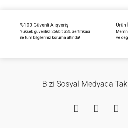
Ürün fiyatı diğer sitelerden daha pahalı.
Bu ürüne benzer farklı alternatifler olmalı.
%100 Güvenli Alışveriş
Ürün 
Yüksek güvenlikli 256bit SSL Sertifikası
Memnun
ile tüm bilgileriniz koruma altında!
ve değ
Bizi Sosyal Medyada Tak