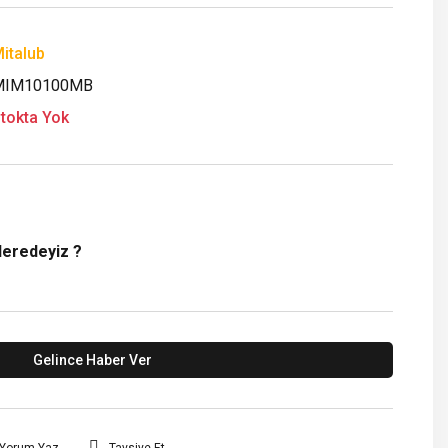
italub
MIM10100MB
tokta Yok
Neredeyiz ?
Gelince Haber Ver