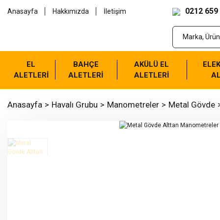
0212 659
Anasayfa
Hakkımızda
İletişim
EL
BAHÇE
AKÜLÜ EL
ELEK
ALETLERİ
ALETLERİ
ALETLERİ
AL
Anasayfa
Havalı Grubu
Manometreler
Metal Gövde