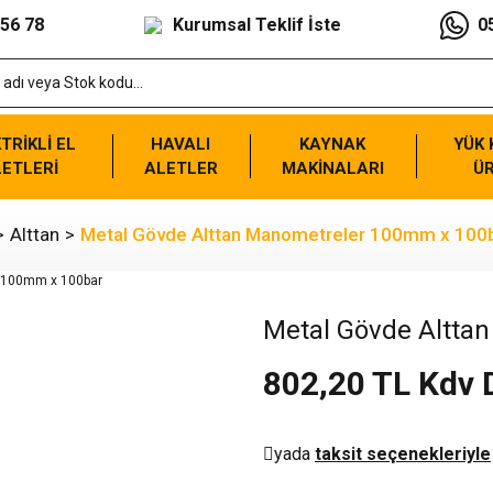
 56 78
Kurumsal Teklif İste
0
TRİKLİ EL
HAVALI
KAYNAK
YÜK
ETLERİ
ALETLER
MAKİNALARI
Ü
Alttan
Metal Gövde Alttan Manometreler 100mm x 100
Metal Gövde Altta
802,20 TL Kdv 
yada
taksit seçenekleriyle