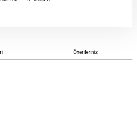
Yorum Yaz
Tavsiye Et
ri
Önerileriniz