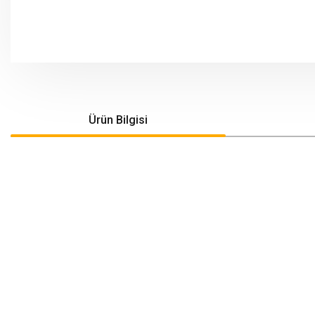
Ürün Bilgisi
Bu ürünün fiyat bilgisi, resim, ürün açıklamalarında ve diğer konularda yeters
Görüş ve önerileriniz için teşekkür ederiz.
Ürün resmi kalitesiz, bozuk veya görüntülenemiyor.
Ürün açıklamasında eksik bilgiler bulunuyor.
Ürün bilgilerinde hatalar bulunuyor.