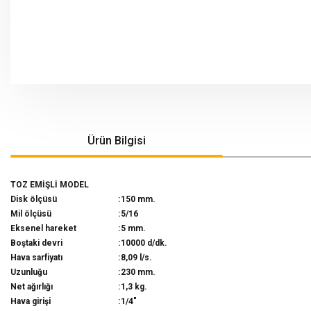
Ürün Bilgisi
TOZ EMİŞLİ MODEL
Disk ölçüsü
:
150 mm.
Mil ölçüsü
:
5/16
Eksenel hareket
:
5 mm.
Boştaki devri
:
10000 d/dk.
Hava sarfiyatı
:
8,09 l/s.
Uzunluğu
:
230 mm.
Net ağırlığı
:
1,3 kg.
Hava girişi
:
1/4"