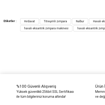
Bu ürünün fiyat bilgisi, resim, ürün açıklamalarında ve diğer konularda yeters
Görüş ve önerileriniz için teşekkür ederiz.
Etiketler :
Hırdavat
Titreşimli zımpara
Nalbur
Havalı ek
havalı eksantrik zımpara makinesi
havalı eksantrik zım
Ürün resmi kalitesiz, bozuk veya görüntülenemiyor.
Ürün açıklamasında eksik bilgiler bulunuyor.
Ürün bilgilerinde hatalar bulunuyor.
Ürün fiyatı diğer sitelerden daha pahalı.
Bu ürüne benzer farklı alternatifler olmalı.
%100 Güvenli Alışveriş
Ürün 
Yüksek güvenlikli 256bit SSL Sertifikası
Memnun
ile tüm bilgileriniz koruma altında!
ve değ