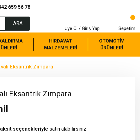
542 659 56 78
ARA
Üye Ol / Giriş Yap
Sepetim
 KALDIRMA
HIRDAVAT
OTOMOTİV
RÜNLERİ
MALZEMELERİ
ÜRÜNLERİ
alı Eksantrik Zımpara
lı Eksantrik Zımpara
il
taksit seçenekleriyle
satın alabilirsiniz