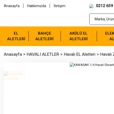
0212 659
Anasayfa
Hakkımızda
İletişim
EL
BAHÇE
AKÜLÜ EL
ELEK
ALETLERİ
ALETLERİ
ALETLERİ
AL
Anasayfa
HAVALI ALETLER
Havalı EL Aletleri
Havalı 