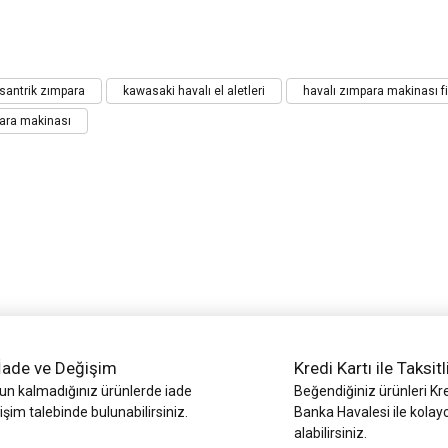
iz gördüğünüz noktaları öneri formunu kullanarak tarafımıza iletebilirsiniz.
santrik zımpara
kawasaki havalı el aletleri
havalı zımpara makinası fi
Bu ürüne ilk yorumu siz yapın!
para makinası
Yorum Yaz
İade ve Değişim
Kredi Kartı ile Taksitl
Gönder
 kalmadığınız ürünlerde iade
Beğendiğiniz ürünleri Kre
işim talebinde bulunabilirsiniz.
Banka Havalesi ile kolay
alabilirsiniz.