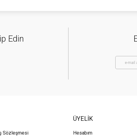
ip Edin
E
ÜYELİK
ış Sözleşmesi
Hesabım