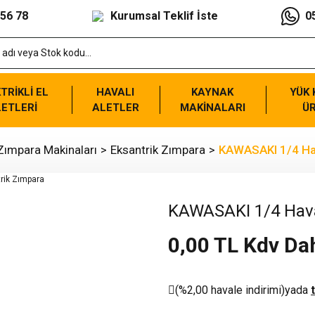
 56 78
Kurumsal Teklif İste
0
TRİKLİ EL
HAVALI
KAYNAK
YÜK
ETLERİ
ALETLER
MAKİNALARI
Ü
Zımpara Makinaları
Eksantrik Zımpara
KAWASAKI 1/4 Hav
KAWASAKI 1/4 Hava
0,00 TL Kdv Dah
(%2,00 havale indirimi)
yada