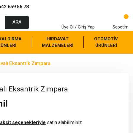
542 659 56 78
ARA
Üye Ol / Giriş Yap
Sepetim
 KALDIRMA
HIRDAVAT
OTOMOTİV
RÜNLERİ
MALZEMELERİ
ÜRÜNLERİ
alı Eksantrik Zımpara
lı Eksantrik Zımpara
il
taksit seçenekleriyle
satın alabilirsiniz