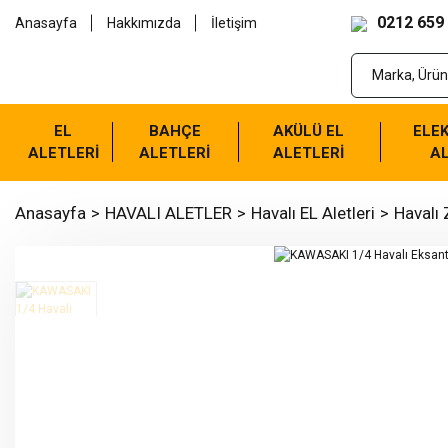
0212 659
Anasayfa
Hakkımızda
İletişim
EL
BAHÇE
AKÜLÜ EL
ELEK
ALETLERİ
ALETLERİ
ALETLERİ
AL
Anasayfa
HAVALI ALETLER
Havalı EL Aletleri
Havalı 