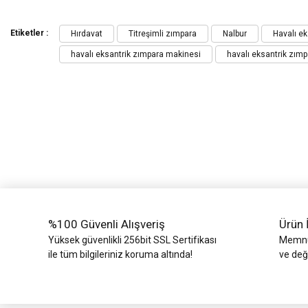
Bu ürünün fiyat bilgisi, resim, ürün açıklamalarında ve diğer konularda yeters
Görüş ve önerileriniz için teşekkür ederiz.
Etiketler :
Hırdavat
Titreşimli zımpara
Nalbur
Havalı ek
havalı eksantrik zımpara makinesi
havalı eksantrik zım
Ürün resmi kalitesiz, bozuk veya görüntülenemiyor.
Ürün açıklamasında eksik bilgiler bulunuyor.
Ürün bilgilerinde hatalar bulunuyor.
Ürün fiyatı diğer sitelerden daha pahalı.
Bu ürüne benzer farklı alternatifler olmalı.
%100 Güvenli Alışveriş
Ürün 
Yüksek güvenlikli 256bit SSL Sertifikası
Memnun
ile tüm bilgileriniz koruma altında!
ve değ