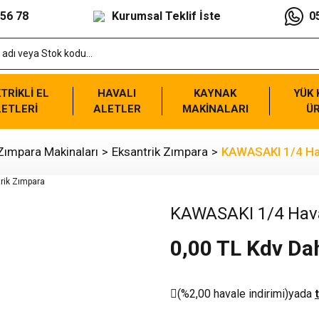
 56 78
Kurumsal Teklif İste
0
TRİKLİ EL
HAVALI
KAYNAK
YÜK
ETLERİ
ALETLER
MAKİNALARI
Ü
Zımpara Makinaları
Eksantrik Zımpara
KAWASAKI 1/4 Hav
KAWASAKI 1/4 Hava
0,00 TL Kdv Dah
(%2,00 havale indirimi)
yada