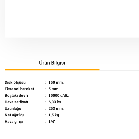
Ürün Bilgisi
Disk ölçüsü
:
150 mm.
Eksenel hareket
:
5 mm.
Boştaki devri
:
10000 d/dk.
Hava sarfiyatı
:
6,33 l/s.
Uzunluğu
:
253 mm.
Net ağırlığı
:
1,5 kg.
Hava girişi
:
1/4"