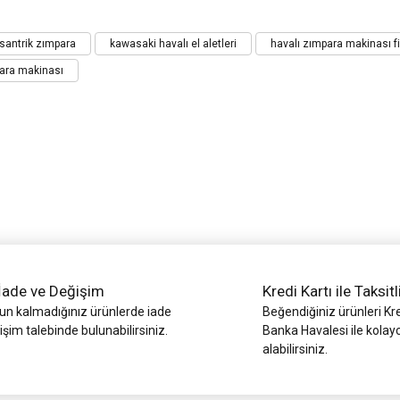
iz gördüğünüz noktaları öneri formunu kullanarak tarafımıza iletebilirsiniz.
santrik zımpara
kawasaki havalı el aletleri
havalı zımpara makinası fi
Bu ürüne ilk yorumu siz yapın!
para makinası
Yorum Yaz
İade ve Değişim
Kredi Kartı ile Taksitl
Gönder
 kalmadığınız ürünlerde iade
Beğendiğiniz ürünleri Kre
işim talebinde bulunabilirsiniz.
Banka Havalesi ile kolay
alabilirsiniz.