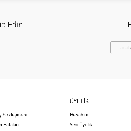
ip Edin
E
ÜYELİK
ış Sözleşmesi
Hesabım
m Hataları
Yeni Üyelik