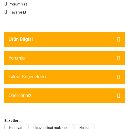
Yorum Yaz
Tavsiye Et
Ürün Bilgisi
Yorumlar
Taksit Seçenekleri
Önerileriniz
Etiketler :
Hırdavat
Ucuz polisaj makinesi
Nalbur