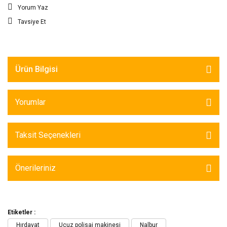
Yorum Yaz
Tavsiye Et
Ürün Bilgisi
Yorumlar
Taksit Seçenekleri
Önerileriniz
Etiketler :
Hırdavat
Ucuz polisaj makinesi
Nalbur