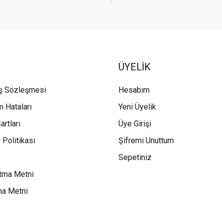
ÜYELİK
ış Sözleşmesi
Hesabım
m Hataları
Yeni Üyelik
artları
Üye Girişi
 Politikası
Şifremi Unuttum
Sepetiniz
tma Metni
ma Metni