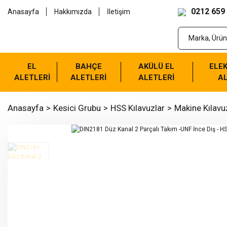
0212 659
Anasayfa
Hakkımızda
İletişim
EL
BAHÇE
AKÜLÜ EL
ELEK
ALETLERİ
ALETLERİ
ALETLERİ
AL
Anasayfa
Kesici Grubu
HSS Kılavuzlar
Makine Kılavu