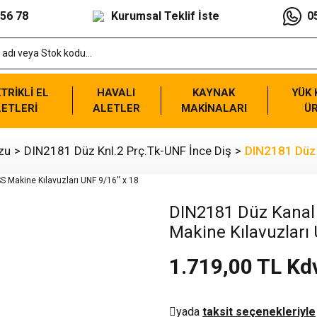
 56 78
Kurumsal Teklif İste
0
TRİKLİ EL
HAVALI
KAYNAK
YÜK
ETLERİ
ALETLER
MAKİNALARI
Ü
zu
DIN2181 Düz Knl.2 Prç.Tk-UNF İnce Diş
DIN2181 Düz K
DIN2181 Düz Kanal 
Makine Kılavuzları 
1.719,00 TL Kd
yada
taksit seçenekleriyle