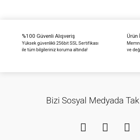
Ürün bilgilerinde hatalar bulunuyor.
Ürün fiyatı diğer sitelerden daha pahalı.
Bu ürüne benzer farklı alternatifler olmalı.
%100 Güvenli Alışveriş
Ürün 
Yüksek güvenlikli 256bit SSL Sertifikası
Memnun
ile tüm bilgileriniz koruma altında!
ve değ
Bizi Sosyal Medyada Tak