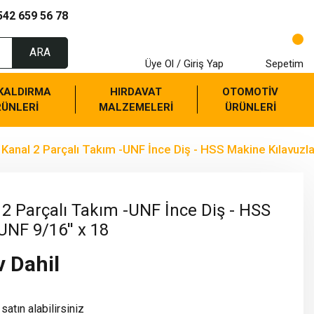
542 659 56 78
ARA
Üye Ol / Giriş Yap
Sepetim
 KALDIRMA
HIRDAVAT
OTOMOTİV
RÜNLERİ
MALZEMELERİ
ÜRÜNLERİ
anal 2 Parçalı Takım -UNF İnce Diş - HSS Makine Kılavuzla
2 Parçalı Takım -UNF İnce Diş - HSS
UNF 9/16'' x 18
v Dahil
satın alabilirsiniz