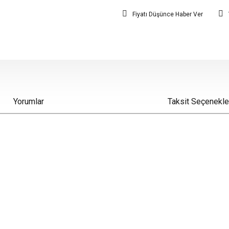
Fiyatı Düşünce Haber Ver
Yorumlar
Taksit Seçenekle
iz gördüğünüz noktaları öneri formunu kullanarak tarafımıza iletebilirsiniz.
Bu ürüne ilk yorumu siz yapın!
Yorum Yaz