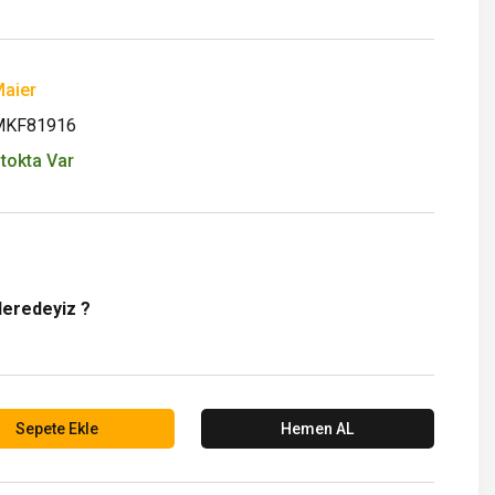
aier
MKF81916
tokta Var
Neredeyiz ?
Sepete Ekle
Hemen AL