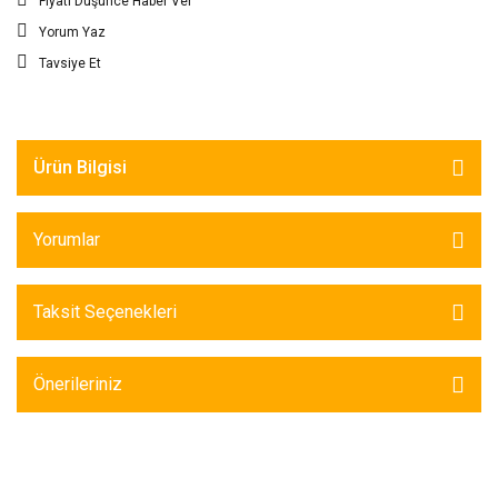
Fiyatı Düşünce Haber Ver
Yorum Yaz
Tavsiye Et
Ürün Bilgisi
Yorumlar
Taksit Seçenekleri
Önerileriniz