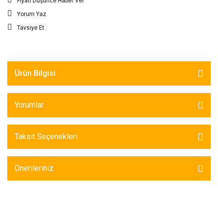
Fiyatı Düşünce Haber Ver
Yorum Yaz
Tavsiye Et
Ürün Bilgisi
Yorumlar
Taksit Seçenekleri
Önerileriniz