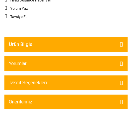
Fiyatı Düşünce Haber Ver
Yorum Yaz
Tavsiye Et
Ürün Bilgisi
Yorumlar
Taksit Seçenekleri
Önerileriniz