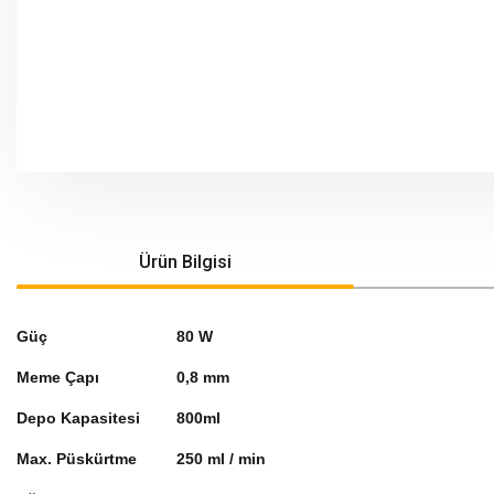
Ürün Bilgisi
Güç
80 W
Meme Çapı
0,8 mm
Depo Kapasitesi
800ml
Max. Püskürtme
250 ml / min