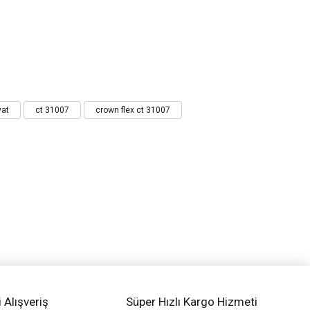
yat
ct 31007
crown flex ct 31007
i Alışveriş
Süper Hızlı Kargo Hizmeti