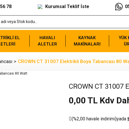
 56 78
Kurumsal Teklif İste
0
TRİKLİ EL
HAVALI
KAYNAK
YÜK
ETLERİ
ALETLER
MAKİNALARI
Ü
ancası
CROWN CT 31007 Elektrikli Boya Tabancası 80 Wa
CROWN CT 31007 Ele
0,00 TL Kdv Dah
(%2,00 havale indirimi)
yada