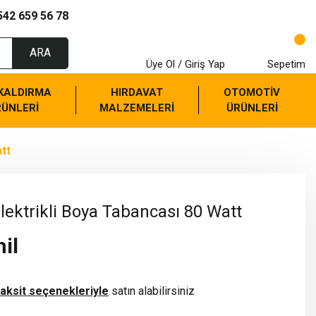
542 659 56 78
ARA
Üye Ol / Giriş Yap
Sepetim
 KALDIRMA
HIRDAVAT
OTOMOTİV
RÜNLERİ
MALZEMELERİ
ÜRÜNLERİ
tt
ktrikli Boya Tabancası 80 Watt
il
taksit seçenekleriyle
satın alabilirsiniz