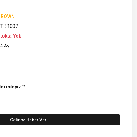
CROWN
T 31007
tokta Yok
4 Ay
Neredeyiz ?
Gelince Haber Ver