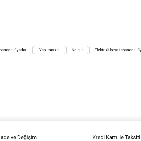
iz gördüğünüz noktaları öneri formunu kullanarak tarafımıza iletebilirsiniz.
abancası fiyatları
Yapı market
Nalbur
Elektrikli boya tabancasi fi
Bu ürüne ilk yorumu siz yapın!
Yorum Yaz
İade ve Değişim
Kredi Kartı ile Taksitl