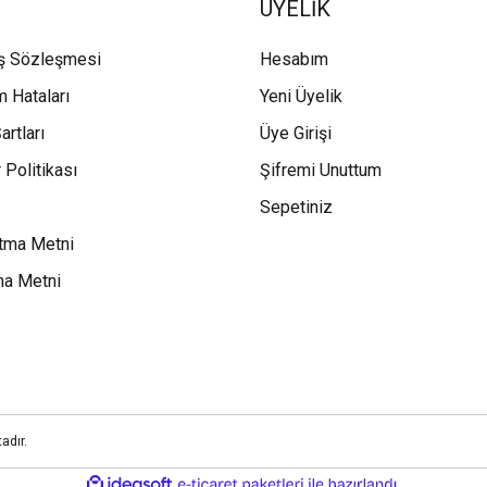
ÜYELİK
ış Sözleşmesi
Hesabım
m Hataları
Yeni Üyelik
artları
Üye Girişi
 Politikası
Şifremi Unuttum
Sepetiniz
tma Metni
ma Metni
adır.
ile
ideasoft
e-