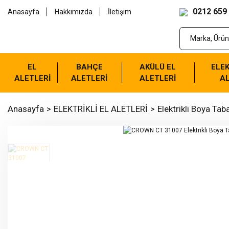
0212 659
Anasayfa
Hakkımızda
İletişim
EL
BAHÇE
AKÜLÜ EL
ELEK
ALETLERİ
ALETLERİ
ALETLERİ
AL
Anasayfa
ELEKTRİKLİ EL ALETLERİ
Elektrikli Boya Tab