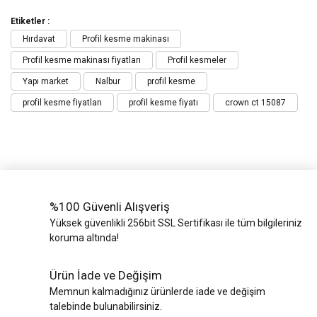
Etiketler :
Hırdavat
Profil kesme makinası
Profil kesme makinası fiyatları
Profil kesmeler
Yapı market
Nalbur
profil kesme
profil kesme fiyatları
profil kesme fiyatı
crown ct 15087
%100 Güvenli Alışveriş
Yüksek güvenlikli 256bit SSL Sertifikası ile tüm bilgileriniz
koruma altında!
Ürün İade ve Değişim
Memnun kalmadığınız ürünlerde iade ve değişim
talebinde bulunabilirsiniz.