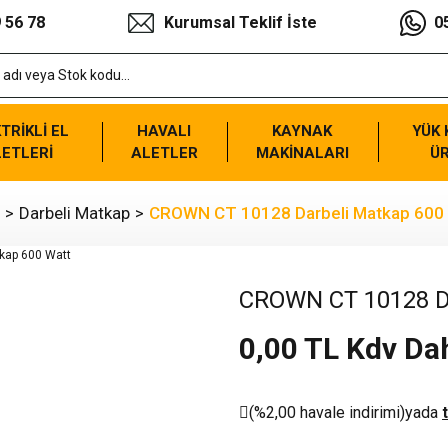
 56 78
Kurumsal Teklif İste
0
TRİKLİ EL
HAVALI
KAYNAK
YÜK
ETLERİ
ALETLER
MAKİNALARI
Ü
Darbeli Matkap
CROWN CT 10128 Darbeli Matkap 600
CROWN CT 10128 Da
0,00 TL Kdv Dah
(%2,00 havale indirimi)
yada