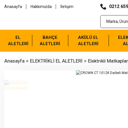
0212 659
Anasayfa
Hakkımızda
İletişim
EL
BAHÇE
AKÜLÜ EL
ELEK
ALETLERİ
ALETLERİ
ALETLERİ
AL
Anasayfa
ELEKTRİKLİ EL ALETLERİ
Elektrikli Matkaplar