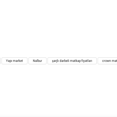
iz gördüğünüz noktaları öneri formunu kullanarak tarafımıza iletebilirsiniz.
Yapı market
Nalbur
şarjlı darbeli matkap fiyatları
crown ma
Bu ürüne ilk yorumu siz yapın!
Yorum Yaz