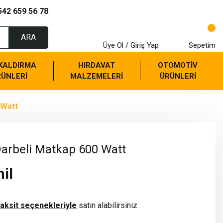
542 659 56 78
ARA
Üye Ol / Giriş Yap
Sepetim
 KALDIRMA
HIRDAVAT
OTOMOTİV
RÜNLERİ
MALZEMELERİ
ÜRÜNLERİ
 Watt
rbeli Matkap 600 Watt
il
taksit seçenekleriyle
satın alabilirsiniz