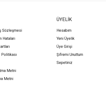
ÜYELİK
ış Sözleşmesi
Hesabım
m Hataları
Yeni Üyelik
artları
Üye Girişi
 Politikası
Şifremi Unuttum
Sepetiniz
tma Metni
ma Metni