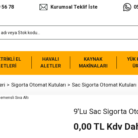
 56 78
Kurumsal Teklif İste
0
TRİKLİ EL
HAVALI
KAYNAK
YÜK
ETLERİ
ALETLER
MAKİNALARI
Ü
eri
Sigorta Otomat Kutuları
Sac Sigorta Otomat Kutuları
9'Lu Sac Sigorta Ot
0,00 TL Kdv Dah