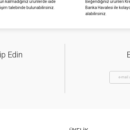
 kalmadığınız ürünlerde iade
Beğendiğiniz ürünleri Kre
işim talebinde bulunabilirsiniz.
Banka Havalesi ile kolay
alabilirsiniz.
ip Edin
E