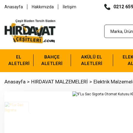
0212 659
Anasayfa
Hakkımızda
İletişim
EL
BAHÇE
AKÜLÜ EL
ELEK
ALETLERİ
ALETLERİ
ALETLERİ
AL
Anasayfa
HIRDAVAT MALZEMELERİ
Elektrik Malzemel