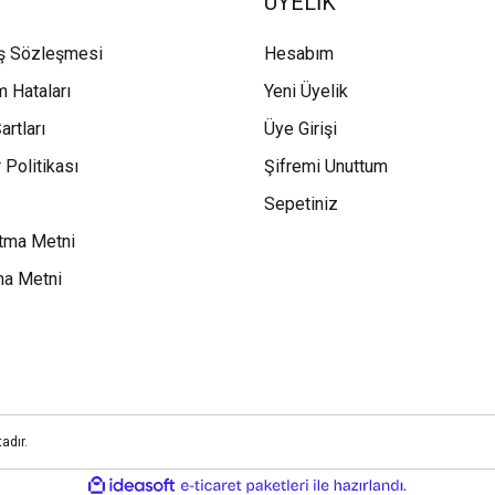
ÜYELİK
ış Sözleşmesi
Hesabım
m Hataları
Yeni Üyelik
artları
Üye Girişi
 Politikası
Şifremi Unuttum
Sepetiniz
tma Metni
ma Metni
adır.
ile
ideasoft
e-