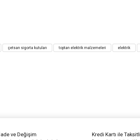
iz gördüğünüz noktaları öneri formunu kullanarak tarafımıza iletebilirsiniz.
çetsan sigorta kutuları
toptan elektrik malzemeleri
elektrik
Bu ürüne ilk yorumu siz yapın!
Yorum Yaz
İade ve Değişim
Kredi Kartı ile Taksitl
Gönder