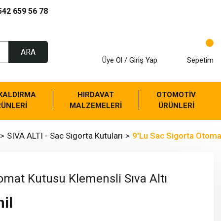
542 659 56 78
ARA
Üye Ol / Giriş Yap
Sepetim
 KALDIRMA
HIRDAVAT
OTOMOTİV
RÜNLERİ
MALZEMELERİ
ÜRÜNLERİ
SIVA ALTI - Sac Sigorta Kutuları
9'Lu Sac Sigorta Otomat
omat Kutusu Klemensli Sıva Altı
il