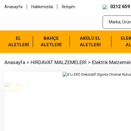
0212 659
Anasayfa
Hakkımızda
İletişim
EL
BAHÇE
AKÜLÜ EL
ELEK
ALETLERİ
ALETLERİ
ALETLERİ
AL
Anasayfa
HIRDAVAT MALZEMELERİ
Elektrik Malzemel