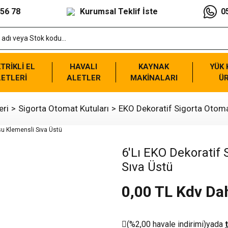
 56 78
Kurumsal Teklif İste
0
TRİKLİ EL
HAVALI
KAYNAK
YÜK
ETLERİ
ALETLER
MAKİNALARI
Ü
eri
Sigorta Otomat Kutuları
EKO Dekoratif Sigorta Otoma
6'Lı EKO Dekoratif
Sıva Üstü
0,00 TL Kdv Dah
(%2,00 havale indirimi)
yada