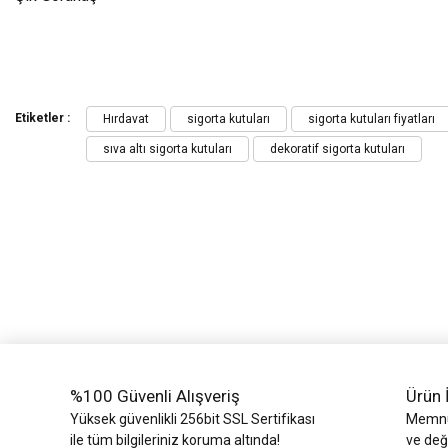
Bu ürünün fiyat bilgisi, resim, ürün açıklamalarında ve diğer konularda yeters
Görüş ve önerileriniz için teşekkür ederiz.
Etiketler :
Hırdavat
sigorta kutuları
sigorta kutuları fiyatları
sıva altı sigorta kutuları
dekoratif sigorta kutuları
Ürün resmi kalitesiz, bozuk veya görüntülenemiyor.
Ürün açıklamasında eksik bilgiler bulunuyor.
Ürün bilgilerinde hatalar bulunuyor.
Ürün fiyatı diğer sitelerden daha pahalı.
Bu ürüne benzer farklı alternatifler olmalı.
%100 Güvenli Alışveriş
Ürün 
Yüksek güvenlikli 256bit SSL Sertifikası
Memnun
ile tüm bilgileriniz koruma altında!
ve değ