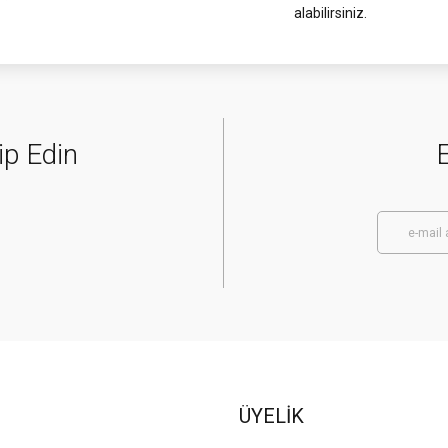
alabilirsiniz.
ip Edin
E
ÜYELİK