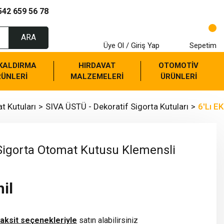
542 659 56 78
ARA
Üye Ol / Giriş Yap
Sepetim
 KALDIRMA
HIRDAVAT
OTOMOTİV
RÜNLERİ
MALZEMELERİ
ÜRÜNLERİ
t Kutuları
SIVA ÜSTÜ - Dekoratif Sigorta Kutuları
6'Lı E
 Sigorta Otomat Kutusu Klemensli
il
taksit seçenekleriyle
satın alabilirsiniz