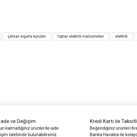
iz gördüğünüz noktaları öneri formunu kullanarak tarafımıza iletebilirsiniz.
çetsan sigorta kutuları
toptan elektrik malzemeleri
elektrik
Bu ürüne ilk yorumu siz yapın!
Yorum Yaz
İade ve Değişim
Kredi Kartı ile Taksitl
Gönder
 kalmadığınız ürünlerde iade
Beğendiğiniz ürünleri Kre
işim talebinde bulunabilirsiniz.
Banka Havalesi ile kolay