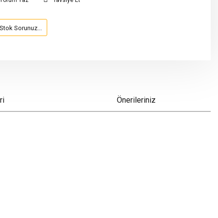
Yorum Yaz
Tavsiye Et
Stok Sorunuz...
ri
Önerileriniz