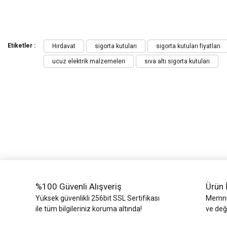
Bu ürünün fiyat bilgisi, resim, ürün açıklamalarında ve diğer konularda yeters
Görüş ve önerileriniz için teşekkür ederiz.
Etiketler :
Hırdavat
sigorta kutuları
sigorta kutuları fiyatları
ucuz elektrik malzemeleri
sıva altı sigorta kutuları
Ürün resmi kalitesiz, bozuk veya görüntülenemiyor.
Ürün açıklamasında eksik bilgiler bulunuyor.
Ürün bilgilerinde hatalar bulunuyor.
Ürün fiyatı diğer sitelerden daha pahalı.
Bu ürüne benzer farklı alternatifler olmalı.
%100 Güvenli Alışveriş
Ürün 
Yüksek güvenlikli 256bit SSL Sertifikası
Memnun
ile tüm bilgileriniz koruma altında!
ve değ