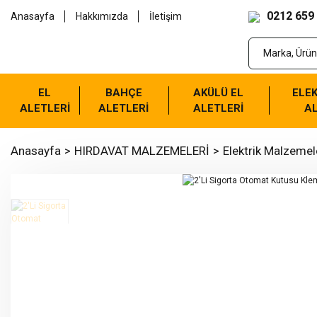
0212 659
Anasayfa
Hakkımızda
İletişim
EL
BAHÇE
AKÜLÜ EL
ELEK
ALETLERİ
ALETLERİ
ALETLERİ
AL
Anasayfa
HIRDAVAT MALZEMELERİ
Elektrik Malzemel