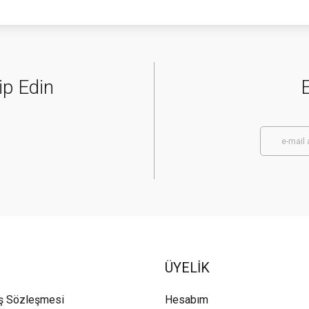
ip Edin
E
ÜYELİK
ış Sözleşmesi
Hesabım