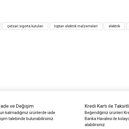
iz gördüğünüz noktaları öneri formunu kullanarak tarafımıza iletebilirsiniz.
çetsan sigorta kutuları
toptan elektrik malzemeleri
elektrik
Bu ürüne ilk yorumu siz yapın!
Yorum Yaz
İade ve Değişim
Kredi Kartı ile Taksitl
Gönder
 kalmadığınız ürünlerde iade
Beğendiğiniz ürünleri Kre
işim talebinde bulunabilirsiniz.
Banka Havalesi ile kolay
alabilirsiniz.