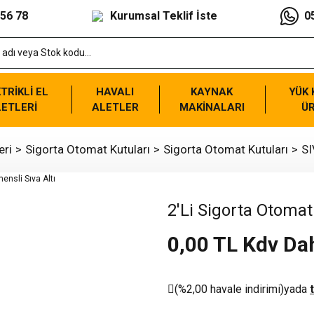
 56 78
Kurumsal Teklif İste
0
TRİKLİ EL
HAVALI
KAYNAK
YÜK
ETLERİ
ALETLER
MAKİNALARI
Ü
eri
Sigorta Otomat Kutuları
Sigorta Otomat Kutuları
SI
2'Li Sigorta Otomat
0,00 TL Kdv Dah
(%2,00 havale indirimi)
yada