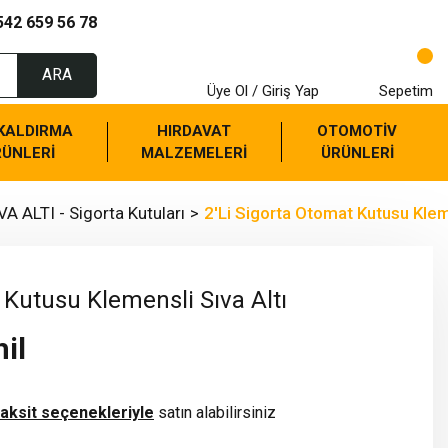
542 659 56 78
ARA
Üye Ol / Giriş Yap
Sepetim
 KALDIRMA
HIRDAVAT
OTOMOTİV
RÜNLERİ
MALZEMELERİ
ÜRÜNLERİ
VA ALTI - Sigorta Kutuları
2'Li Sigorta Otomat Kutusu Kleme
 Kutusu Klemensli Sıva Altı
il
taksit seçenekleriyle
satın alabilirsiniz