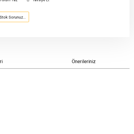
Yorum Yaz
Tavsiye Et
Stok Sorunuz...
ri
Önerileriniz