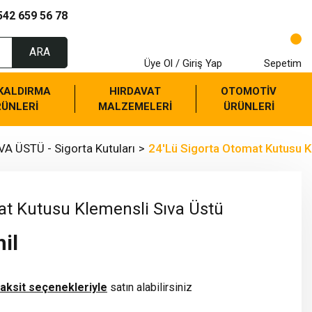
542 659 56 78
ARA
Üye Ol / Giriş Yap
Sepetim
 KALDIRMA
HIRDAVAT
OTOMOTİV
RÜNLERİ
MALZEMELERİ
ÜRÜNLERİ
VA ÜSTÜ - Sigorta Kutuları
24'Lü Sigorta Otomat Kutusu K
at Kutusu Klemensli Sıva Üstü
il
taksit seçenekleriyle
satın alabilirsiniz