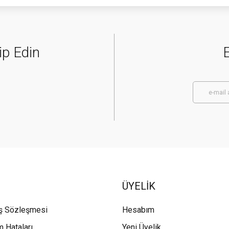
ip Edin
E
ÜYELİK
ış Sözleşmesi
Hesabım
m Hataları
Yeni Üyelik