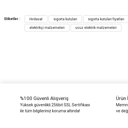
Bu ürünün fiyat bilgisi, resim, ürün açıklamalarında ve diğer konularda yeters
Görüş ve önerileriniz için teşekkür ederiz.
Etiketler :
Hırdavat
sigorta kutuları
sigorta kutuları fiyatları
elektrikçi malzemeleri
ucuz elektrik malzemeleri
Ürün resmi kalitesiz, bozuk veya görüntülenemiyor.
Ürün açıklamasında eksik bilgiler bulunuyor.
Ürün bilgilerinde hatalar bulunuyor.
Ürün fiyatı diğer sitelerden daha pahalı.
Bu ürüne benzer farklı alternatifler olmalı.
%100 Güvenli Alışveriş
Ürün 
Yüksek güvenlikli 256bit SSL Sertifikası
Memnun
ile tüm bilgileriniz koruma altında!
ve değ