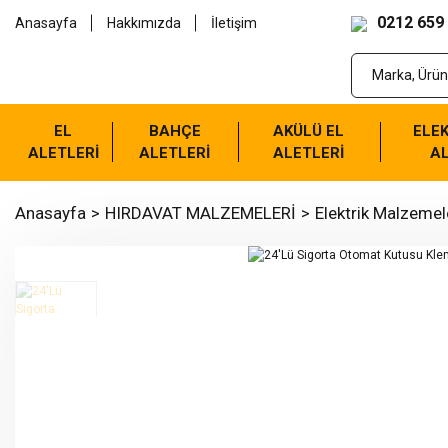
0212 659
Anasayfa
Hakkımızda
İletişim
EL
BAHÇE
AKÜLÜ EL
ELEK
ALETLERİ
ALETLERİ
ALETLERİ
AL
Anasayfa
HIRDAVAT MALZEMELERİ
Elektrik Malzemel