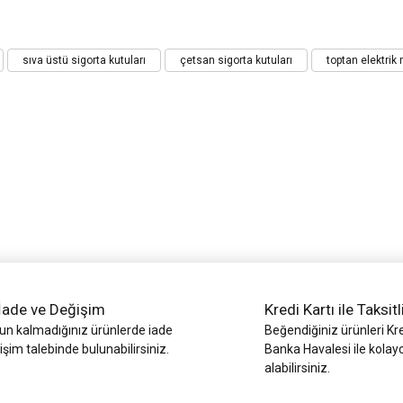
iz gördüğünüz noktaları öneri formunu kullanarak tarafımıza iletebilirsiniz.
sıva üstü sigorta kutuları
çetsan sigorta kutuları
toptan elektrik
Bu ürüne ilk yorumu siz yapın!
Yorum Yaz
İade ve Değişim
Kredi Kartı ile Taksitl
Gönder
 kalmadığınız ürünlerde iade
Beğendiğiniz ürünleri Kre
işim talebinde bulunabilirsiniz.
Banka Havalesi ile kolay
alabilirsiniz.