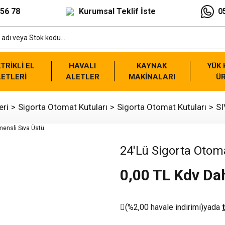
 56 78
Kurumsal Teklif İste
0
TRİKLİ EL
HAVALI
KAYNAK
YÜK
ETLERİ
ALETLER
MAKİNALARI
Ü
eri
Sigorta Otomat Kutuları
Sigorta Otomat Kutuları
SI
24'Lü Sigorta Otom
0,00 TL Kdv Dah
(%2,00 havale indirimi)
yada