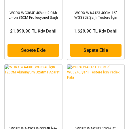
WORX WG384E 40Volt 2.0Ah
WORX WA4123 40CM 16’’
Li-ion 35CM Profesyonel Şarjlı
WG385E Şarjlı Testere İçin
Kömürsüz Zincirli Testere
Yedek Zincir
21.899,90 TL Kdv Dahil
1.629,90 TL Kdv Dahil
Sepete Ekle
Sepete Ekle
WORX WA4301 WG324E İçin
WORX WA0151 12CM 5’’