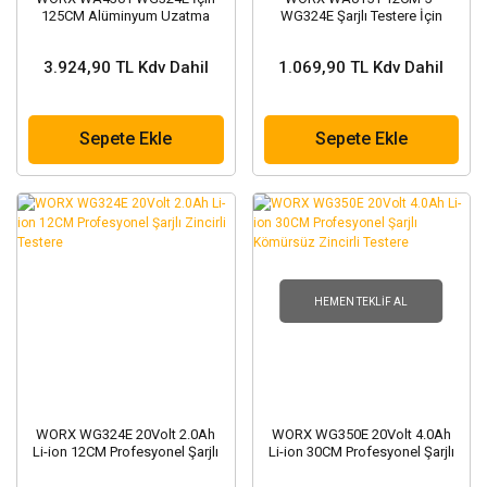
125CM Alüminyum Uzatma
WG324E Şarjlı Testere İçin
Aparatı
Yedek Pala
3.924,90 TL Kdv Dahil
1.069,90 TL Kdv Dahil
Sepete Ekle
Sepete Ekle
HEMEN TEKLIF AL
WORX WG324E 20Volt 2.0Ah
WORX WG350E 20Volt 4.0Ah
Li-ion 12CM Profesyonel Şarjlı
Li-ion 30CM Profesyonel Şarjlı
Zincirli Testere
Kömürsüz Zincirli Testere