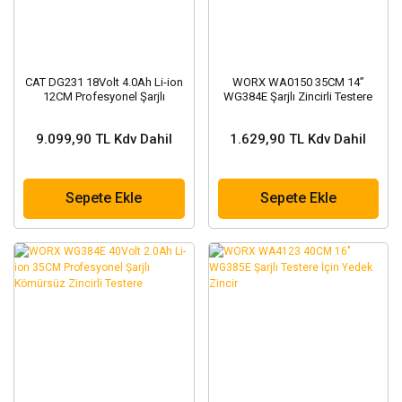
CAT DG231 18Volt 4.0Ah Li-ion
WORX WA0150 35CM 14’’
12CM Profesyonel Şarjlı
WG384E Şarjlı Zincirli Testere
Kömürsüz Zincirli Testere
İçin Yedek Pala
9.099,90 TL Kdv Dahil
1.629,90 TL Kdv Dahil
Sepete Ekle
Sepete Ekle