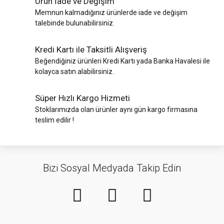
Ürün İade ve Değişim
Kurban Kesim
Memnun kalmadığınız ürünlerde iade ve değişim
Rulman Çeşitleri
Malzemeleri
Boru Bükmeler
Şalümo ve
talebinde bulunabilirsiniz.
Pürmüzler
Mermer Kesme
Tır Yedek Parçaları
Boyacı
Makinası
Kredi Kartı ile Taksitli Alışveriş
Malzemeleri
Saraciye
Trafik Setleri
Malzemeleri
Beğendiğiniz ürünleri Kredi Kartı yada Banka Havalesi ile
Pop Perçin
Camcı Aletleri
kolayca satın alabilirsiniz.
Tabancası
Trafik Ürünleri
Seramik Uygulama
Kablo Kesici /
Ekipmanları
Süper Hızlı Kargo Hizmeti
Şerit Testere
Sıyırma
Traktör Yedek
Parçaları
Stoklarımızda olan ürünler aynı gün kargo firmasına
Sıcak Hava
Sızdırmazlık
Lokma Uçları
teslim edilir !
Tabancaları
Ürünleri
Yakıt Transfer
Aktarma Pompası
Makaralar
Zımba - Çivi
Tehsisat
Tabancası
Malzemeleri
Yüksek Basınçlı
Marangoz
Bizi Sosyal Medyada Takip Edin
Araba Yıkama
Rendeler
Zımpara
Tel Örgüler
Makinaları
Voltaj Kontrol
Yıldız Gaz
Cihazı
Armaturleri
Zımba Tabancası