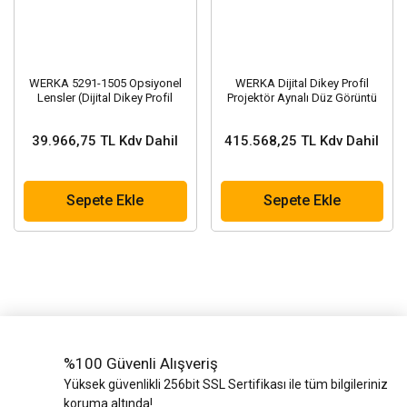
WERKA 5291-1505 Opsiyonel
WERKA Dijital Dikey Profil
Lensler (Dijital Dikey Profil
Projektör Aynalı Düz Görüntü
Projektör Aynalı Düz Görüntü )
(5291-1505N)
39.966,75 TL Kdv Dahil
415.568,25 TL Kdv Dahil
Sepete Ekle
Sepete Ekle
%100 Güvenli Alışveriş
Yüksek güvenlikli 256bit SSL Sertifikası ile tüm bilgileriniz
koruma altında!