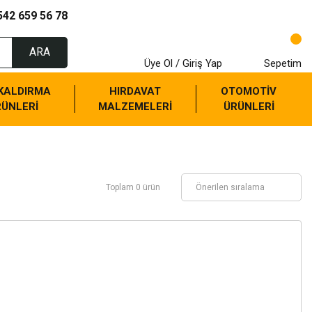
542 659 56 78
ARA
Üye Ol / Giriş Yap
Sepetim
 KALDIRMA
HIRDAVAT
OTOMOTİV
RÜNLERİ
MALZEMELERİ
ÜRÜNLERİ
Toplam 0 ürün