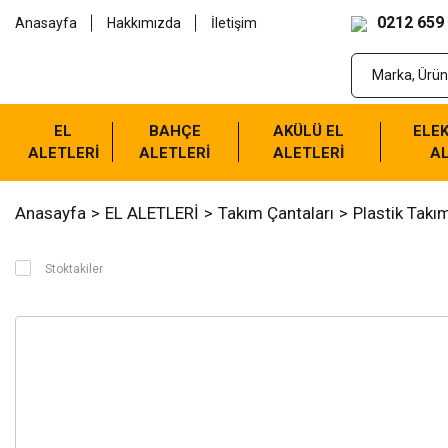
0212 659
Anasayfa
Hakkımızda
İletişim
EL
BAHÇE
AKÜLÜ EL
ELEK
ALETLERİ
ALETLERİ
ALETLERİ
AL
Anasayfa
EL ALETLERİ
Takım Çantaları
Plastik Takı
Stoktakiler