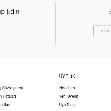
ip Edin
E
ÜYELİK
ış Sözleşmesi
Hesabım
m Hataları
Yeni Üyelik
artları
Üye Girişi