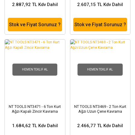
Yük Bantları ve
Ve Teli
2.887,92 TL Kdv Dahil
2.607,15 TL Kdv Dahil
Halatlar
Zincir Grubu
Stok ve Fiyat Sorunuz ?
Stok ve Fiyat Sorunuz ?
HEMEN TEKLIF AL
HEMEN TEKLIF AL
NT TOOLS NT3471 - 6 Ton Kurt
NT TOOLS NT3469 - 2 Ton Kurt
Ağzı Kapalı Zincir Kavrama
Ağzı Uzun Çene Kavrama
1.684,62 TL Kdv Dahil
2.466,77 TL Kdv Dahil