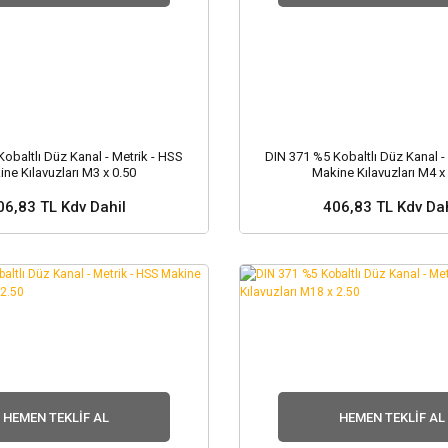
obaltlı Düz Kanal - Metrik - HSS
DIN 371 %5 Kobaltlı Düz Kanal -
ne Kılavuzları M3 x 0.50
Makine Kılavuzları M4 x
06,83 TL Kdv Dahil
406,83 TL Kdv Dah
 ve Fiyat Sorunuz ?
Stok ve Fiyat Soru
HEMEN TEKLIF AL
HEMEN TEKLIF AL