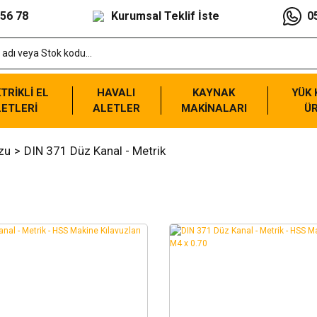
 56 78
Kurumsal Teklif İste
0
TRİKLİ EL
HAVALI
KAYNAK
YÜK
ETLERİ
ALETLER
MAKİNALARI
Ü
zu
DIN 371 Düz Kanal - Metrik