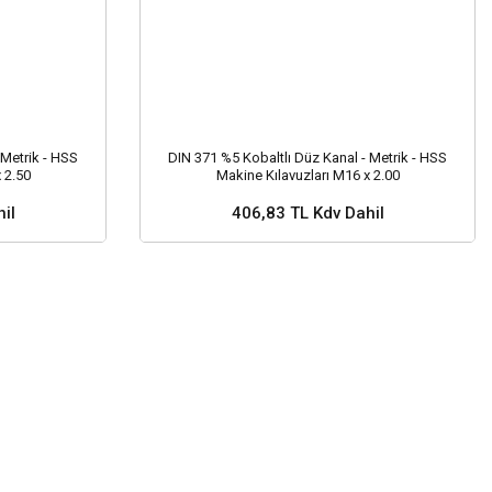
 Metrik - HSS
DIN 371 %5 Kobaltlı Düz Kanal - Metrik - HSS
 2.50
Makine Kılavuzları M16 x 2.00
il
406,83 TL Kdv Dahil
nuz ?
Stok ve Fiyat Sorunuz ?