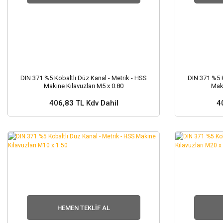
DIN 371 %5 Kobaltlı Düz Kanal - Metrik - HSS
DIN 371 %5 K
Makine Kılavuzları M5 x 0.80
Maki
406,83 TL Kdv Dahil
4
Stok ve Fiyat Sorunuz ?
Stok
HEMEN TEKLIF AL