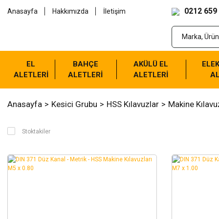
0212 659
Anasayfa
Hakkımızda
İletişim
EL
BAHÇE
AKÜLÜ EL
ELEK
ALETLERİ
ALETLERİ
ALETLERİ
AL
Anasayfa
Kesici Grubu
HSS Kılavuzlar
Makine Kılavu
Stoktakiler