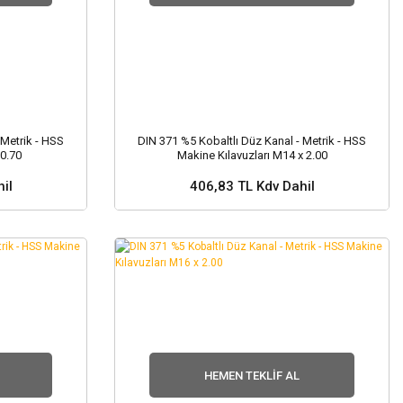
 Metrik - HSS
DIN 371 %5 Kobaltlı Düz Kanal - Metrik - HSS
 0.70
Makine Kılavuzları M14 x 2.00
il
406,83 TL Kdv Dahil
nuz ?
Stok ve Fiyat Sorunuz ?
HEMEN TEKLIF AL