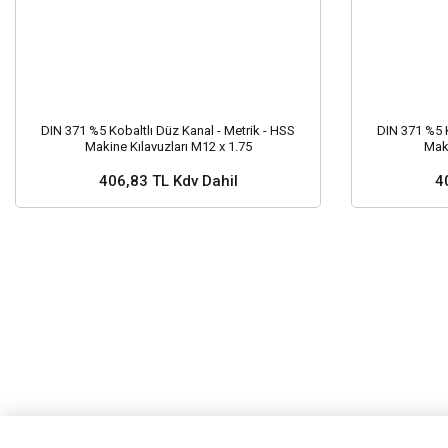
DIN 371 %5 Kobaltlı Düz Kanal - Metrik - HSS
DIN 371 %5 K
Makine Kılavuzları M12 x 1.75
Maki
406,83 TL Kdv Dahil
4
Stok ve Fiyat Sorunuz ?
Stok