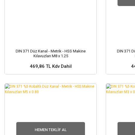
DIN 371 Düz Kanal - Metrik - HSS Makine
DIN 371 Dü
Kılavuzları M8 x 1.25
469,86 TL Kdv Dahil
4
Sepete Ekle
Stok
HEMEN TEKLIF AL