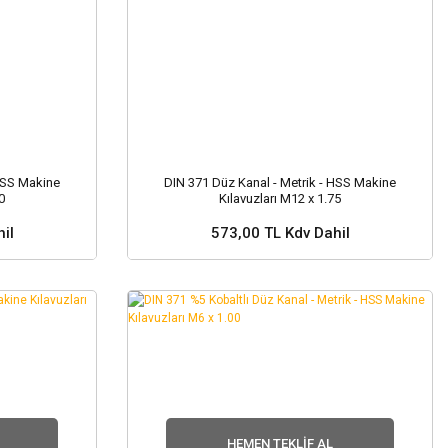
 HSS Makine
DIN 371 Düz Kanal - Metrik - HSS Makine
0
Kılavuzları M12 x 1.75
il
573,00 TL Kdv Dahil
Sepete Ekle
HEMEN TEKLIF AL