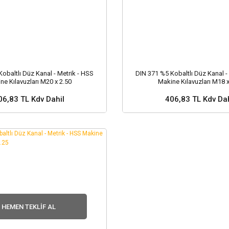
obaltlı Düz Kanal - Metrik - HSS
DIN 371 %5 Kobaltlı Düz Kanal -
ne Kılavuzları M20 x 2.50
Makine Kılavuzları M18 x
06,83 TL Kdv Dahil
406,83 TL Kdv Dah
 ve Fiyat Sorunuz ?
Stok ve Fiyat Soru
HEMEN TEKLIF AL