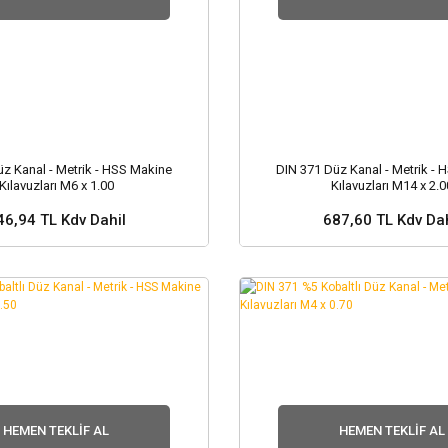
z Kanal - Metrik - HSS Makine
DIN 371 Düz Kanal - Metrik -
Kılavuzları M6 x 1.00
Kılavuzları M14 x 2.0
46,94 TL Kdv Dahil
687,60 TL Kdv Dah
 ve Fiyat Sorunuz ?
Stok ve Fiyat Soru
HEMEN TEKLIF AL
HEMEN TEKLIF AL