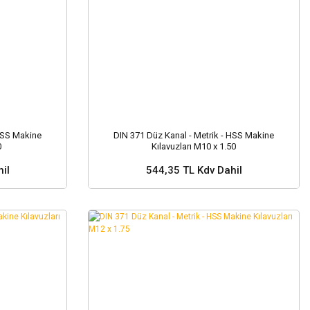
 HSS Makine
DIN 371 Düz Kanal - Metrik - HSS Makine
0
Kılavuzları M10 x 1.50
il
544,35 TL Kdv Dahil
Sepete Ekle