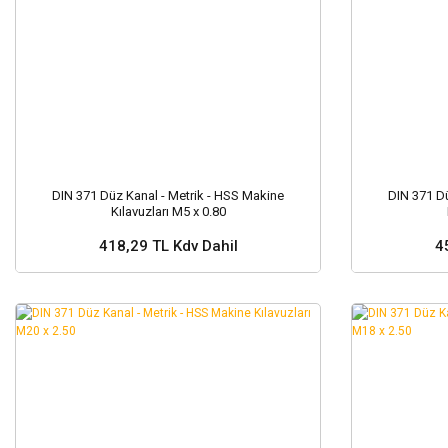
DIN 371 Düz Kanal - Metrik - HSS Makine
DIN 371 Dü
Kılavuzları M5 x 0.80
418,29 TL Kdv Dahil
4
Sepete Ekle