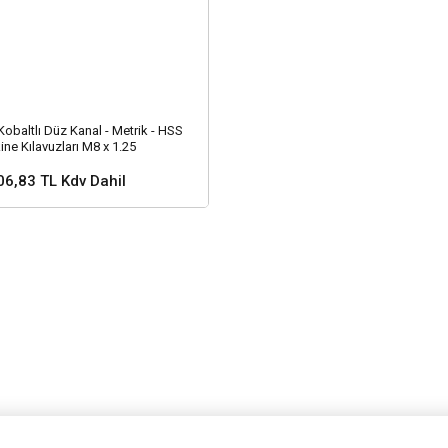
obaltlı Düz Kanal - Metrik - HSS
ne Kılavuzları M8 x 1.25
06,83 TL Kdv Dahil
 ve Fiyat Sorunuz ?