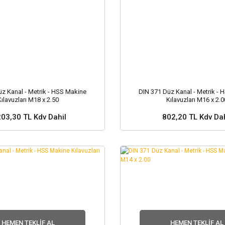
z Kanal - Metrik - HSS Makine
DIN 371 Düz Kanal - Metrik -
Kılavuzları M18 x 2.50
Kılavuzları M16 x 2.0
203,30 TL Kdv Dahil
802,20 TL Kdv Dah
Sepete Ekle
Sepete Ekle
HEMEN TEKLIF AL
HEMEN TEKLIF AL