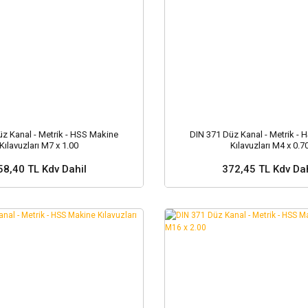
z Kanal - Metrik - HSS Makine
DIN 371 Düz Kanal - Metrik -
Kılavuzları M7 x 1.00
Kılavuzları M4 x 0.7
58,40 TL Kdv Dahil
372,45 TL Kdv Dah
Sepete Ekle
Sepete Ekle