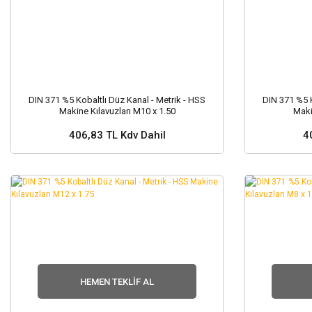
DIN 371 %5 Kobaltlı Düz Kanal - Metrik - HSS
DIN 371 %5 K
Makine Kılavuzları M10 x 1.50
Maki
406,83 TL Kdv Dahil
4
Stok ve Fiyat Sorunuz ?
Stok
HEMEN TEKLIF AL