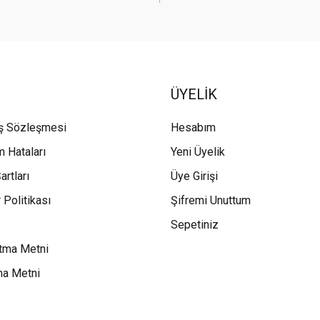
ÜYELİK
ış Sözleşmesi
Hesabım
m Hataları
Yeni Üyelik
artları
Üye Girişi
 Politikası
Şifremi Unuttum
Sepetiniz
tma Metni
ma Metni