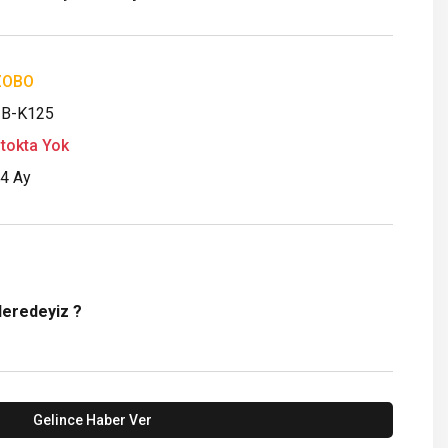
ZOBO
B-K125
tokta Yok
4 Ay
Neredeyiz ?
Gelince Haber Ver