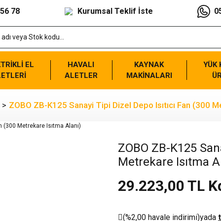
 56 78
Kurumsal Teklif İste
0
TRİKLİ EL
HAVALI
KAYNAK
YÜK
ETLERİ
ALETLER
MAKİNALARI
Ü
ZOBO ZB-K125 Sanayi Tipi Dizel Depo Isıtıcı Fan (300 Me
ZOBO ZB-K125 Sanayi
Metrekare Isıtma A
29.223,00 TL K
(%2,00 havale indirimi)
yada