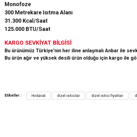
Monofoze
300 Metrekare Isıtma Alanı
31.300 Kcal/Saat
125.000 BTU/Saat
KARGO SEVKİYAT BİLGİSİ
Bu ürünümüz Türkiye'nin her iline anlaşmalı Anbar ile sevk 
Bu ürün ağır ve yüksek desili ürün olduğu için kargo ile g
Bu ürünün fiyat bilgisi, resim, ürün açıklamalarında ve diğer konularda yeters
Görüş ve önerileriniz için teşekkür ederiz.
Etiketler :
Hırdavat
dizel ısıtıcılar
dizel ısıtıcı fiyatları
d
Ürün resmi kalitesiz, bozuk veya görüntülenemiyor.
Ürün açıklamasında eksik bilgiler bulunuyor.
Ürün bilgilerinde hatalar bulunuyor.
Ürün fiyatı diğer sitelerden daha pahalı.