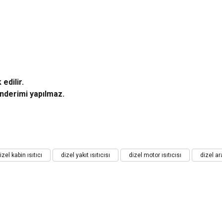
edilir.
önderimi yapılmaz.
iz gördüğünüz noktaları öneri formunu kullanarak tarafımıza iletebilirsiniz.
izel kabin ısıtıcı
dizel yakıt ısıtıcısı
dizel motor ısıtıcısı
dizel ara
Bu ürüne ilk yorumu siz yapın!
Yorum Yaz