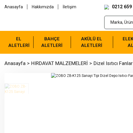
0212 659
Anasayfa
Hakkımızda
İletişim
EL
BAHÇE
AKÜLÜ EL
ELEK
ALETLERİ
ALETLERİ
ALETLERİ
AL
Anasayfa
HIRDAVAT MALZEMELERİ
Dizel Isıtıcı Fanlar