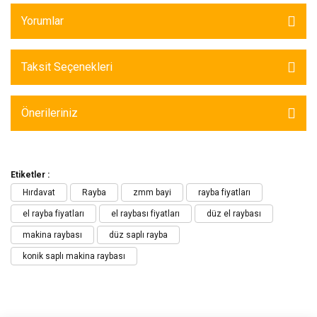
Yorumlar
Taksit Seçenekleri
Önerileriniz
Etiketler :
Hırdavat
Rayba
zmm bayi
rayba fiyatları
el rayba fiyatları
el raybası fiyatları
düz el raybası
makina raybası
düz saplı rayba
konik saplı makina raybası