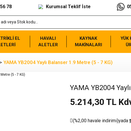
 56 78
Kurumsal Teklif İste
0
TRİKLİ EL
HAVALI
KAYNAK
YÜK
ETLERİ
ALETLER
MAKİNALARI
Ü
YAMA YB2004 Yaylı Balanser 1.9 Metre (5 - 7 KG)
YAMA YB2004 Yaylı 
5.214,30 TL Kd
(%2,00 havale indirimi)
yada