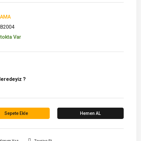
YAMA
B2004
tokta Var
Neredeyiz ?
Sepete Ekle
Hemen AL