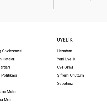
ÜYELİK
ış Sözleşmesi
Hesabım
m Hataları
Yeni Üyelik
artları
Üye Girişi
 Politikası
Şifremi Unuttum
Sepetiniz
tma Metni
ma Metni