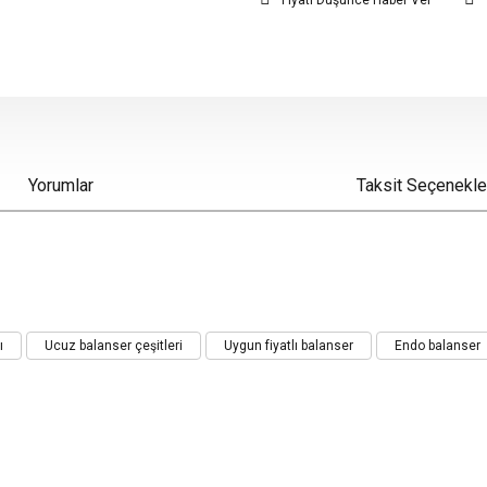
Fiyatı Düşünce Haber Ver
Yorumlar
Taksit Seçenekle
iz gördüğünüz noktaları öneri formunu kullanarak tarafımıza iletebilirsiniz.
ı
Ucuz balanser çeşitleri
Uygun fiyatlı balanser
Endo balanser
Bu ürüne ilk yorumu siz yapın!
Yorum Yaz