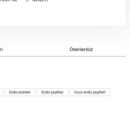
Yorum Yaz
Tavsiye Et
ri
Önerileriniz
Endo ürünleri
Endo çeşitleri
Ucuz endo çeşitleri