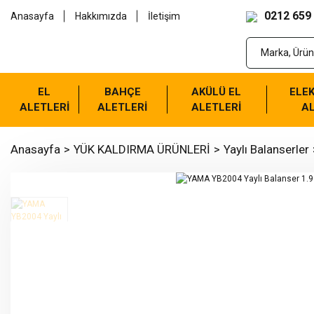
0212 659
Anasayfa
Hakkımızda
İletişim
EL
BAHÇE
AKÜLÜ EL
ELEK
ALETLERİ
ALETLERİ
ALETLERİ
AL
Anasayfa
YÜK KALDIRMA ÜRÜNLERİ
Yaylı Balanserler