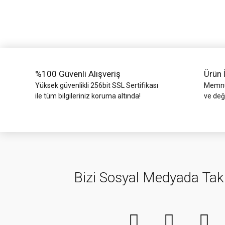
Ürün fiyatı diğer sitelerden daha pahalı.
Bu ürüne benzer farklı alternatifler olmalı.
%100 Güvenli Alışveriş
Ürün 
Yüksek güvenlikli 256bit SSL Sertifikası
Memnun
ile tüm bilgileriniz koruma altında!
ve değ
Bizi Sosyal Medyada Tak