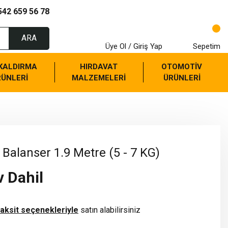
542 659 56 78
ARA
Üye Ol / Giriş Yap
Sepetim
 KALDIRMA
HIRDAVAT
OTOMOTİV
RÜNLERİ
MALZEMELERİ
ÜRÜNLERİ
Balanser 1.9 Metre (5 - 7 KG)
v Dahil
taksit seçenekleriyle
satın alabilirsiniz